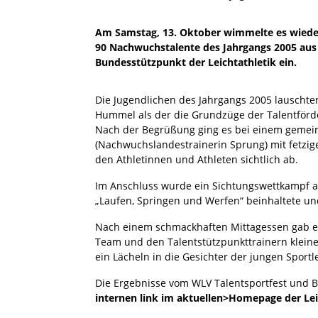
Am Samstag, 13. Oktober wimmelte es wieder 
90 Nachwuchstalente des Jahrgangs 2005 au
Bundesstützpunkt der Leichtathletik ein.
Die Jugendlichen des Jahrgangs 2005 lauscht
Hummel als der die Grundzüge der Talentförde
Nach der Begrüßung ging es bei einem geme
(Nachwuchslandestrainerin Sprung) mit fetzig
den Athletinnen und Athleten sichtlich ab.
Im Anschluss wurde ein Sichtungswettkampf ab
„Laufen, Springen und Werfen“ beinhaltete und 
Nach einem schmackhaften Mittagessen gab 
Team und den Talentstützpunkttrainern kleine
ein Lächeln in die Gesichter der jungen Sport
Die Ergebnisse vom WLV Talentsportfest und BL
internen link im aktuellen>Homepage der Le