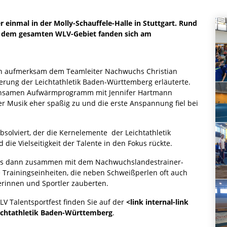
einmal in der Molly-Schauffele-Halle in Stuttgart. Rund
s dem gesamten WLV-Gebiet fanden sich am
en aufmerksam dem Teamleiter Nachwuchs Christian
rung der Leichtathletik Baden-Württemberg erläuterte.
insamen Aufwärmprogramm mit Jennifer Hartmann
er Musik eher spaßig zu und die erste Anspannung fiel bei
solviert, der die Kernelemente der Leichtathletik
die Vielseitigkeit der Talente in den Fokus rückte.
es dann zusammen mit dem Nachwuchslandestrainer-
 Trainingseinheiten, die neben Schweißperlen oft auch
lerinnen und Sportler zauberten.
V Talentsportfest finden Sie auf der
<link internal-link
ichtathletik Baden-Württemberg
.