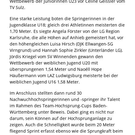
Wettbewerb der Juniorinnen U23 vor Celine Geissler vom
TV Sulz.
Eine starke Leistung boten die Springerinnen in der
Jugendklasse U18; gleich drei Athletinnen meisterten die
1,70 Meter. Es siegte Angela Förster von der LG Region
Karlsruhe, die alle Höhen auf Anhieb gemeistert hat, vor
den höhengleichen Luisa Hirsch (DJK Ellwangen-SG
Virngrund) und Hannah Sophie Zirkler (Unterländer LG).
Jördis Kriegel vom SV Winnenden gewann den
Wettbewerb der weiblichen Jugend U20 mit
übersprungenen 1,54 Meter und Naoéll Hope
Häußermann vom LAZ Ludwigsburg meisterte bei der
weiblichen Jugend U16 1,58 Meter.
Im Anschluss stellten dann rund 30
Nachwuchhochspringerinnen und -springer ihr Talent
im Rahmen des Team-Hochsprung-Cups Baden-
Württemberg unter Beweis. Dabei ging es nicht nur
darum, sein Können auf der Hochsprunganlage zu
zeigen. Auch die Schnelligkeit wurde beim 20 Meter
fliegend Sprint erfasst ebenso wie die Sprungkraft beim