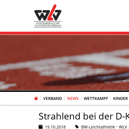
VERBAND
NEWS
WETTKAMPF
KINDER
FACHAUSSCHUSS WETTKAMPFORGANISATION
VR-POKAL KINDERLEICHTATHLETIK DES WLV
FACHAUSSCHUSS FREIZEIT-, LAUF- UND GESUNDHEITSSPORT
FACHAUSSCHUSS BILDUNG & SPORTENTWICKLUNG
WLV PERSONEN- & VE
VERTRAUENSPERSONEN Z
LAUF-/WALKING-/NORDIC WAL
Fachausschus
Strahlend bei der D-
19.10.2018
BW-Leichtathletik
WLV