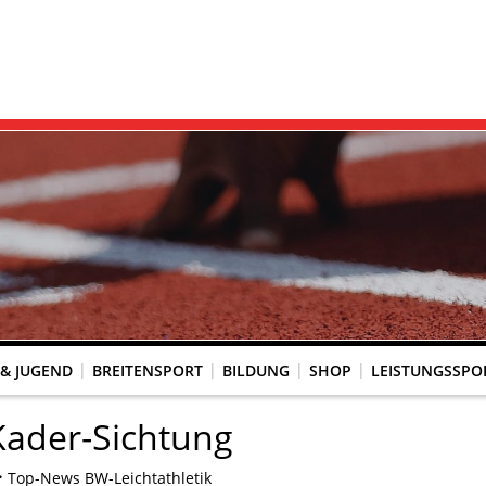
 & JUGEND
BREITENSPORT
BILDUNG
SHOP
LEISTUNGSSPO
REINSACCOUNT
UM SCHUTZ VOR GEWALT
KINGTREFF
s Seniorenwettkampfsport
BESTENLISTENFÄHIGE LAUFVERANSTALTUNGEN
LAUFVERANSTALTUNGEN DES WLV
Genehmigte Laufveranstaltungen mit bestenlistenfähiger Strecke
Grundschule trifft Kinderleichtathletik
Kader-Sichtung
Top-News BW-Leichtathletik