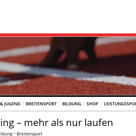
 & JUGEND
BREITENSPORT
BILDUNG
SHOP
LEISTUNGSSPO
REINSACCOUNT
UM SCHUTZ VOR GEWALT
KINGTREFF
s Seniorenwettkampfsport
BESTENLISTENFÄHIGE LAUFVERANSTALTUNGEN
LAUFVERANSTALTUNGEN DES WLV
Genehmigte Laufveranstaltungen mit bestenlistenfähiger Strecke
Grundschule trifft Kinderleichtathletik
ing – mehr als nur laufen
ildung
Breitensport