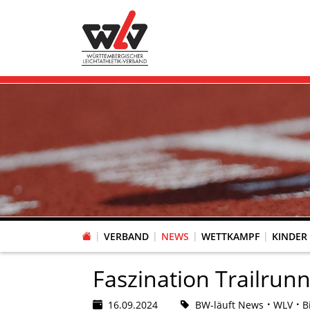
VERBAND
NEWS
WETTKAMPF
KINDER
FACHAUSSCHUSS WETTKAMPFORGANISATION
VR-POKAL KINDERLEICHTATHLETIK DES WLV
FACHAUSSCHUSS FREIZEIT-, LAUF- UND GESUNDHEITSSPORT
FACHAUSSCHUSS BILDUNG & SPORTENTWICKLUNG
WLV PERSONEN- & VE
VERTRAUENSPERSONEN Z
LAUF-/WALKING-/NORDIC WAL
Fachausschus
Faszination Trailrunn
16.09.2024
BW-läuft News
WLV
B