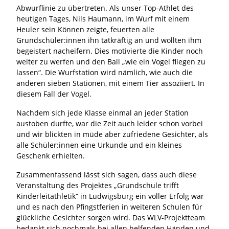
Abwurflinie zu übertreten. Als unser Top-Athlet des
heutigen Tages, Nils Haumann, im Wurf mit einem
Heuler sein Können zeigte, feuerten alle
Grundschüler:innen ihn tatkräftig an und wollten ihm
begeistert nacheifern. Dies motivierte die Kinder noch
weiter zu werfen und den Ball „wie ein Vogel fliegen zu
lassen“. Die Wurfstation wird nämlich, wie auch die
anderen sieben Stationen, mit einem Tier assoziiert. In
diesem Fall der Vogel.
Nachdem sich jede Klasse einmal an jeder Station
austoben durfte, war die Zeit auch leider schon vorbei
und wir blickten in müde aber zufriedene Gesichter, als
alle Schüler:innen eine Urkunde und ein kleines
Geschenk erhielten.
Zusammenfassend lässt sich sagen, dass auch diese
Veranstaltung des Projektes „Grundschule trifft
Kinderleitathletik“ in Ludwigsburg ein voller Erfolg war
und es nach den Pfingstferien in weiteren Schulen für
glückliche Gesichter sorgen wird. Das WLV-Projektteam
bedankt sich nochmals bei allen helfenden Händen und