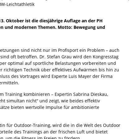
BW-Leichtathletik
. Oktober ist die diesjährige Auflage an der PH
iven und modernen Themen. Motto: Bewegung und
etzungen sind nicht nur im Profisport ein Problem – auch
 sind oft betroffen. Dr. Stefan Grau wird den Kongresstag
rper optimal auf sportliche Belastungen vorbereiten und
r richtigen Technik über effektives Aufwärmen bis hin zu
hluss des Vortrages wird Experte Luis Mayer der Firma
rmitteln.
im Training kombinieren – Expertin Sabrina Dieskau,
t simultan nicht“ und zeigt, wie beides effektiv
tze bieten wertvolle Impulse für ambitionierte
tin für Outdoor-Training, wird die in die Welt des Outdoor
rteile des Trainings an der frischen Luft und bietet
en, um die Fitness im Freien zu fördern.