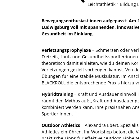
Leichtathletik
Bildung 
Bewegungsenthusiast:innen aufgepasst: Am 13
Ludwigsburg voll mit spannenden, innovat
Gesundheit im Einklang.
Verletzungsprophylaxe
– Schmerzen oder Verl
Freizeit-, Lauf- und Gesundheitssportler:innen
theoretisch damit einleiten, wie du deinen Kö
Verletzungen gezielt vorbeugen kannst. Von de
Übungen für eine stabile Muskulatur. Im Ansc
BLACKROLL die entsprechende Praxis hierzu ve
Hybridtraining
– Kraft und Ausdauer sinnvoll 
räumt den Mythos auf: „Kraft und Ausdauer geh
kombiniert werden kann. Ihre praxisnahen Ansä
Sportler:innen.
Outdoor Athletics
– Alexandra Ebert, Spezialis
Athletics einführen. Ihr Workshop betont die Vo
praktische Tipps für effektive Outdoor-Einheit