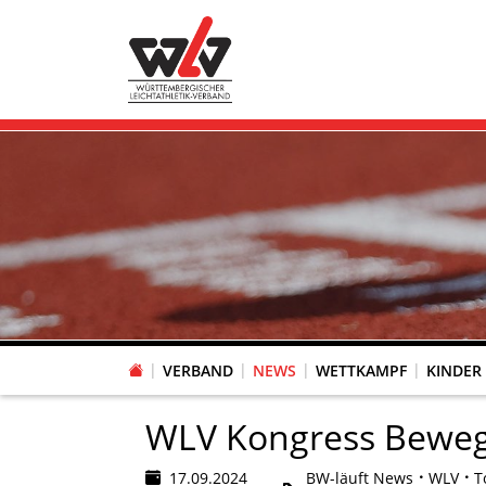
VERBAND
NEWS
WETTKAMPF
KINDER
FACHAUSSCHUSS WETTKAMPFORGANISATION
VR-POKAL KINDERLEICHTATHLETIK DES WLV
FACHAUSSCHUSS FREIZEIT-, LAUF- UND GESUNDHEITSSPORT
FACHAUSSCHUSS BILDUNG & SPORTENTWICKLUNG
WLV PERSONEN- & VE
VERTRAUENSPERSONEN Z
LAUF-/WALKING-/NORDIC WAL
Fachausschus
WLV Kongress Beweg
17.09.2024
BW-läuft News
WLV
T