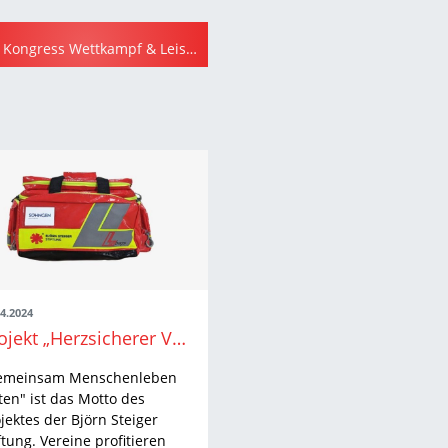
WLV Kongress Wettkampf & Leistung 2024
04.2024
Projekt „Herzsicherer Verein" - kostenlose Erste-Hilfe-Tasche für Vereine
emeinsam Menschenleben
ten" ist das Motto des
jektes der Björn Steiger
ftung. Vereine profitieren