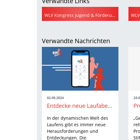
Verwandte Links
WLV Kongress Jugend & Förderung 2024
Verwandte Nachrichten
02.09.2024
24.
Entdecke neue Laufabenteuer mit der „BW läuft“-App
In der dynamischen Welt des
„G
Laufens gibt es immer neue
ret
Herausforderungen und
Pro
Entdeckungen. Die
Sti