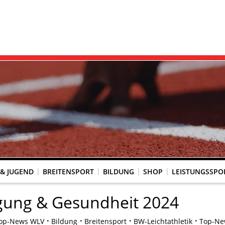
 & JUGEND
BREITENSPORT
BILDUNG
SHOP
LEISTUNGSSPO
REINSACCOUNT
UM SCHUTZ VOR GEWALT
KINGTREFF
s Seniorenwettkampfsport
BESTENLISTENFÄHIGE LAUFVERANSTALTUNGEN
LAUFVERANSTALTUNGEN DES WLV
Genehmigte Laufveranstaltungen mit bestenlistenfähiger Strecke
Grundschule trifft Kinderleichtathletik
ung & Gesundheit 2024
op-News WLV
Bildung
Breitensport
BW-Leichtathletik
Top-Ne