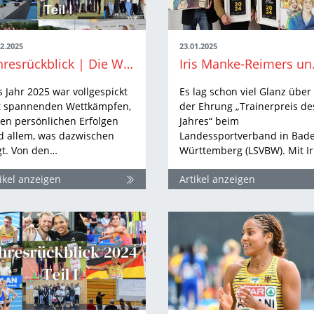
12.2025
23.01.2025
Jahresrückblick | Die WLV-Highlights aus 2025 Teil I
Iris Manke-R
 Jahr 2025 war vollgespickt
Es lag schon viel Glanz über
t spannenden Wettkämpfen,
der Ehrung „Trainerpreis de
len persönlichen Erfolgen
Jahres“ beim
d allem, was dazwischen
Landessportverband in Bad
gt. Von den…
Württemberg (LSVBW). Mit Ir
ikel anzeigen
Artikel anzeigen