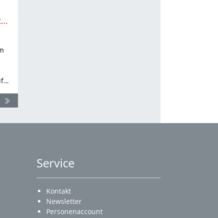
Wählen Sie Ihre „Leichtathleten des Jahres“ 2024!
am
uf…
Service
Kontakt
Newsletter
Personenaccount