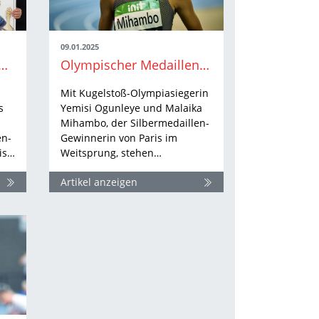
09.01.2025
eimers und Artur Hoppe Trainer:in des Jahres
Olympischer Medaillenglanz in Karlsruhe: Yemisi Ogunleye und Malaika Mihambo starten beim…
Mit Kugelstoß-Olympiasiegerin
s
Yemisi Ogunleye und Malaika
Mihambo, der Silbermedaillen-
en-
Gewinnerin von Paris im
is…
Weitsprung, stehen…
Artikel anzeigen