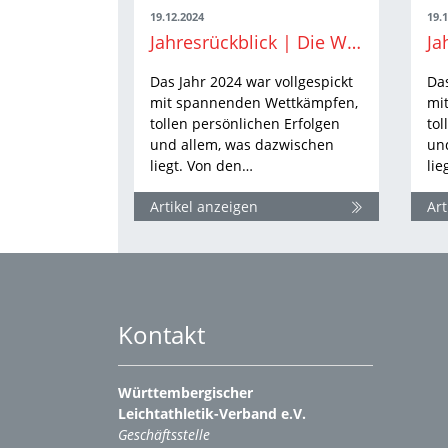
19.12.2024
19.
Jahresrückblick | Die WLV-Highlights aus 2024 Teil II
Das Jahr 2024 war vollgespickt
Das
mit spannenden Wettkämpfen,
mi
tollen persönlichen Erfolgen
tol
und allem, was dazwischen
un
liegt. Von den…
lie
Artikel anzeigen
Art
Kontakt
Württembergischer
Leichtathletik-Verband e.V.
Geschäftsstelle