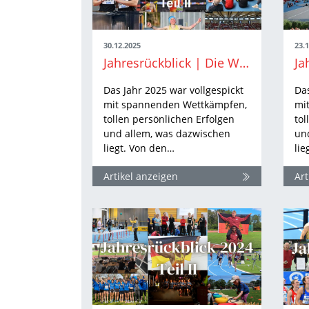
30.12.2025
23.
Jahresrückblick | Die WLV-Highlights aus 2025 Teil II
Das Jahr 2025 war vollgespickt
Das
mit spannenden Wettkämpfen,
mi
tollen persönlichen Erfolgen
tol
und allem, was dazwischen
un
liegt. Von den…
lie
Artikel anzeigen
Art