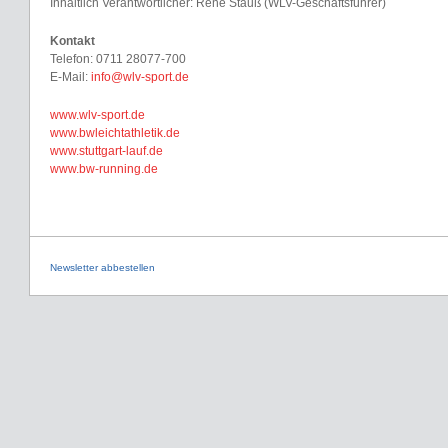
Inhaltlich Verantwortlicher: Rene Stauß (WLV-Geschäftsführer)
Kontakt
Telefon: 0711 28077-700
E-Mail:
info@wlv-sport.de
www.wlv-sport.de
www.bwleichtathletik.de
www.stuttgart-lauf.de
www.bw-running.de
Newsletter abbestellen