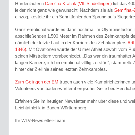
Hürdenläuferin
Carolina Krafzik (VfL Sindelfingen)
lief das 40
leider nicht ganz wie gewünscht. Nachdem sie als
Semifinal-
einzog, kostete ihr ein Schrittfehler den Sprung aufs Siegert
Ganz emotional wurde es dann nochmal im Olympiastadion 
abschließenden 1.500 Meter im Rahmen des Zehnkampfs de
nämlich der letzte Lauf in der Karriere des Zehnkämpfers
Art
1846)
. Mit Ovationen wurde der Ulmer Athlet sowohl vom Pu
seinen Mitstreitern verabschiedet. „Das war ein traumhafter
langen Karriere, ich bin emotional völlig zerstört“, stammelte 
hinter der Ziellinie seines letzten Zehnkampfes.
Zum Gelingen der EM
trugen auch viele Kampfrichterinnen u
Volunteers von baden-württembergischer Seite bei. Herzlich
Erfahren Sie im heutigen Newsletter mehr über diese und wei
Leichtathletik in Baden-Württemberg.
Ihr WLV-Newsletter-Team