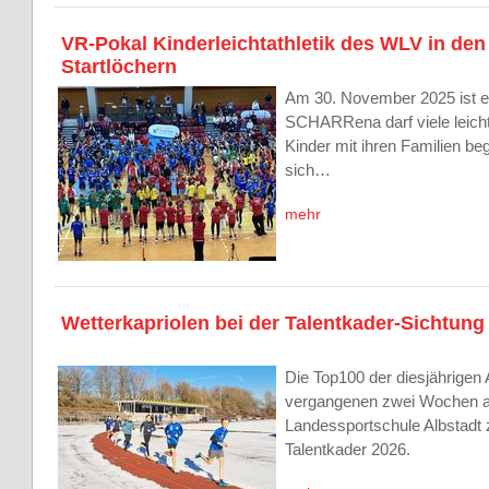
VR-Pokal Kinderleichtathletik des WLV in den
Startlöchern
Am 30. November 2025 ist es
SCHARRena darf viele leichta
Kinder mit ihren Familien be
sich…
mehr
Wetterkapriolen bei der Talentkader-Sichtung
Die Top100 der diesjährigen 
vergangenen zwei Wochen a
Landessportschule Albstadt
Talentkader 2026.