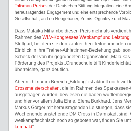
Talisman-Preises
der Deutschen Stiftung Integration, eine An
herausragendes Engagement und eine entsprechende Vorbildf
Gesellschaft, an Leo Neugebauer, Yemisi Ogunleye und Mal
Dass Malaika Mihambo diesen Preis mehr als verdient ha
Rahmen des
WLV-Kongresses Wettkampf und Leistung
Stuttgart, bei dem sie den zahlreichen Teilnehmenden ni
Einblick in ihre Trainer-Athlet:innen-Beziehung gab, s
Scheck der von ihr gegründeten Organisation
„
Malaikas
Förderung des Projekts
„
Grundschule trifft Kinderleichtat
überreichte, ganz deutlich.
Aber nicht nur im Bereich „Bildung” ist aktuell noch viel
Crossmeisterschaften
, die im Rahmen des Sparkassen-
ausgetragen wurden, bewiesen die baden-württembergis
und hier vor allem Julia Ehrle, Elena Burkhard, Jens Me
Markus Görger mit herausragenden Leistungen, dass sie t
Wochenende anstehende DM Cross in Darmstadt sind.
wettkampftechnisch noch so geboten war, finden Sie un
kompakt
”.