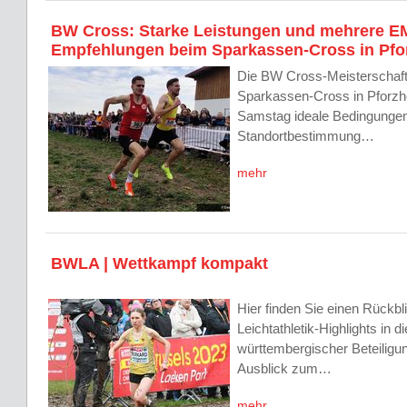
BW Cross: Starke Leistungen und mehrere E
Empfehlungen beim Sparkassen-Cross in Pfo
Die BW Cross-Meisterschafte
Sparkassen-Cross in Pforzh
Samstag ideale Bedingungen 
Standortbestimmung…
mehr
BWLA | Wettkampf kompakt
Hier finden Sie einen Rückbli
Leichtathletik-Highlights in 
württembergischer Beteiligu
Ausblick zum…
mehr