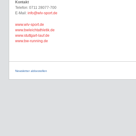
Kontakt
Telefon: 0711 28077-700
E-Mail:
info@wlv-sport.de
www.wlv-sport.de
www.bwleichtathletik.de
www.stuttgart-lauf.de
www.bw-running.de
Newsletter abbestellen