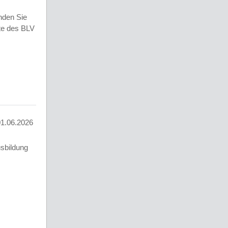
nden Sie
te des BLV
01.06.2026
usbildung