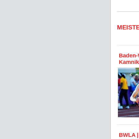
MEIST
Baden-W
Kamnik
BWLA |