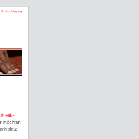
r Online-Version
hletik-
ir möchten
rktplatz