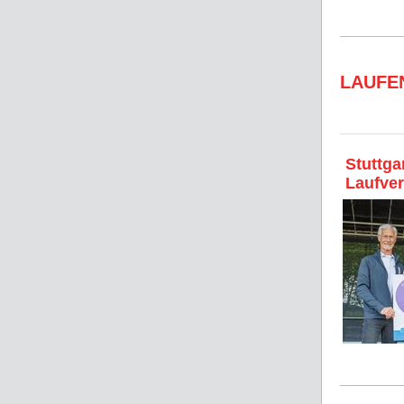
LAUFE
Stuttga
Laufve