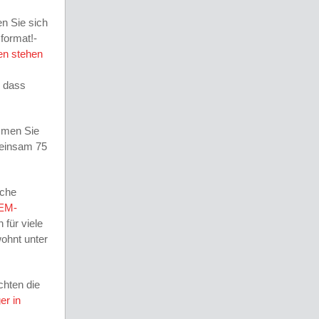
en Sie sich
format!-
en stehen
, dass
ommen Sie
meinsam 75
iche
EM-
 für viele
wohnt unter
chten die
er in