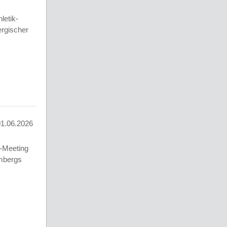
letik-
ergischer
01.06.2026
n-Meeting
embergs