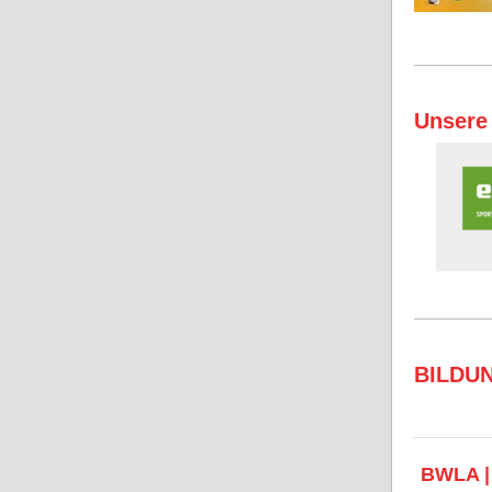
Unsere
BILDU
BWLA |