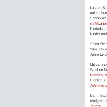
Lassen Sie
auf ein bu
Spendenla
im Mittelp
Kinderleic
Kinder und
Seien Sie 
zum Jubilä
Jahre Leic
Mit zahlrei
Wochen für
Normen
,
M
Highlights
„Wettkamp
Damit Bade
erfolgreic
Tenero
.