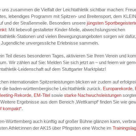
 uns zusammen die Vielfalt der Leichtathletik sichtbar machen: Freu
ntes, lebendiges Programm mit Spitzen- und Breitensport, dem KLEIN
uf und der Straßenmeile. Besonders unsere
jüngsten Sportbegeistert
unkt
: Mit liebevoll gestalteter Kinder-Meile, abwechslungsreichen
htathletik-Stationen und vielen Bewegungsangeboten sorgen wir dafür
 Jugendliche unvergessliche Erlebnisse sammeln.
ein Teil dieses besonderen Tages, aktivieren Sie Ihren Verein und k
um. Wir zählen auf Sie: Melden Sie sich jetzt an – und feiern wir ge
htathletik-Leidenschaft auf dem Stuttgarter Marktplatz!
chen internationalen Spitzenleistungen blicken wir zudem auf erfolgre
 die baden-württembergische Leichtathletik zurück.
Europarekorde
,
eeting-Rekorde
,
EM-Titel
sowie
starke Nachwuchsleistungen
sorgten
. Weitere Ergebnisse aus dem Bereich ‚Wettkampf‘
finden Sie wie ge
f kompakt“
.
n-Württemberg auch künftig auf großer Bühne glänzen kann, verbra
hsten Athlet:innen der AK15 über Pfingsten eine Woche im
Trainingslag