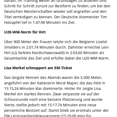
darauf, im Training weiter an Grundlagen zu arbeiten und
Schritt für Schritt zurück zur Bestform zu finden, um bei den
Deutschen Meisterschaften wieder voll angreifen und den
Titel verteidigen zu können. Der Deutsche Vizemeister Tim
Holzapfel lief in 1:47,98 Minuten ins Ziel.
U20-WM-Norm für Hirt
Über 800 Meter der Frauen setzte sich die Belgierin Liselot
Smolders in 2:01,74 Minuten durch. Dahinter erreichte Leni
Hirt (LG farbtex Nordschwarzwald) in 2:03,60 Minuten als
Gesamtachte das Ziel und erfüllte dabei die U20-WM-Norm.
Lisa Merkel schnuppert am EM-Ticket
Das längste Rennen des Abends waren die 5.000 Meter,
angeführt von der Italienerin Micol Majori, die das Feld in
15:15,24 Minuten klar dominierte. Hinter ihr zeigte Lisa
Merkel ein starkes Rennen. Zwar verpasste sie auf der
Schlussrunde noch eine bessere Platzierung und wurde
Vierte, stellte jedoch mit 15:17,74 Minuten eine neue
persönliche Bestzeit auf. Damit blieb sie erstmals unter der
EM-Leistungsbestätigungsnorm (15:20,00 min) für