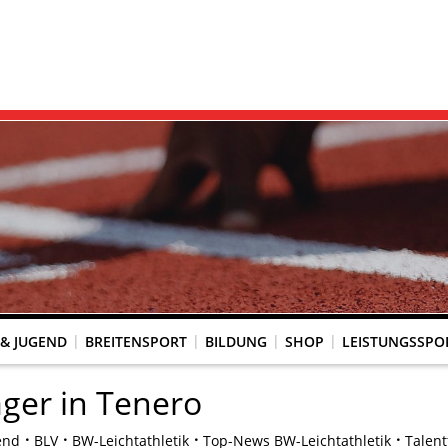
 & JUGEND
BREITENSPORT
BILDUNG
SHOP
LEISTUNGSSPO
REINSACCOUNT
UM SCHUTZ VOR GEWALT
KINGTREFF
s Seniorenwettkampfsport
BESTENLISTENFÄHIGE LAUFVERANSTALTUNGEN
LAUFVERANSTALTUNGEN DES WLV
Genehmigte Laufveranstaltungen mit bestenlistenfähiger Strecke
Grundschule trifft Kinderleichtathletik
ager in Tenero
end
BLV
BW-Leichtathletik
Top-News BW-Leichtathletik
Talen