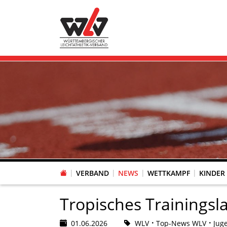
VERBAND
NEWS
WETTKAMPF
KINDER
FACHAUSSCHUSS WETTKAMPFORGANISATION
VR-POKAL KINDERLEICHTATHLETIK DES WLV
FACHAUSSCHUSS FREIZEIT-, LAUF- UND GESUNDHEITSSPORT
FACHAUSSCHUSS BILDUNG & SPORTENTWICKLUNG
WLV PERSONEN- & VE
VERTRAUENSPERSONEN Z
LAUF-/WALKING-/NORDIC WAL
Fachausschus
Tropisches Trainingsl
01.06.2026
WLV
Top-News WLV
Jug