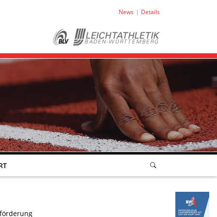
News
Details
RT
tförderung