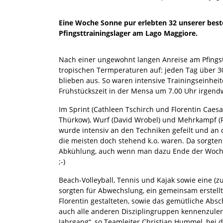
Eine Woche Sonne pur erlebten 32 unserer bes
Pfingsttrainingslager am Lago Maggiore.
Nach einer ungewohnt langen Anreise am Pfingst
tropischen Termperaturen auf: jeden Tag über 30
blieben aus. So waren intensive Trainingseinhei
Frühstückszeit in der Mensa um 7.00 Uhr irgen
Im Sprint (Cathleen Tschirch und Florentin Caesar
Thürkow), Wurf (David Wrobel) und Mehrkampf (
wurde intensiv an den Techniken gefeilt und an d
die meisten doch stehend k.o. waren. Da sorgte
Abkühlung, auch wenn man dazu Ende der Woch
;-)
Beach-Volleyball, Tennis und Kajak sowie eine (
sorgten für Abwechslung, ein gemeinsam erstellt
Florentin gestalteten, sowie das gemütliche Absc
auch alle anderen Disziplingruppen kennenzule
Jahrgang“, so Teamleiter Christian Hummel, bei