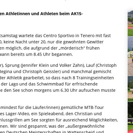
ten Athletinnen und Athleten beim AK15-
samstag wartete das Centro Sportivo in Tenero mit fast
, keine Nacht unter 20, nur die gewohnten Gewitter
ten möglich, die aufgrund der „mörderisch“ frühen
dwann bereits um 8.45 Uhr begannen.
), Sprung (Jennifer Klein und Volker Zahn), Lauf (Christoph
Regina und Christoph Geissler) und manchmal gemischt
er Athletik gearbeitet, so dass nach 8 Trainingseinheiten
n der Lago und das Schwimmbad für erfrischende
e den See schon morgens um 6.30 Uhr aufsuchen musste
zumindest für die Läufer/innen) gemütliche MTB-Tour
es Lager-Video, ein Spieleabend, den Christian und
hlussgrillen am See sorgten für ausreichend Möglichkeiten,
rnen. Wir sind gespannt, was der „außergewöhnliche
 den Deutschen Meisterschaften in Wattenscheid und