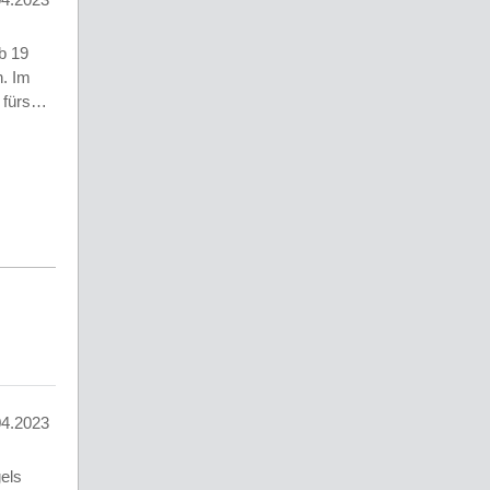
b 19
. Im
s fürs…
04.2023
els