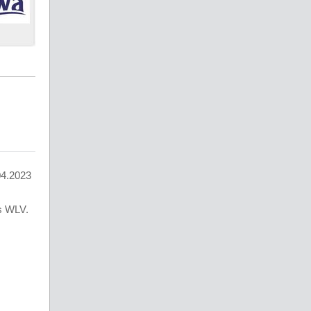
04.2023
es WLV.