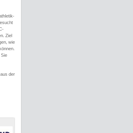
thletik-
Gesucht
C-
. Ziel
gen, wie
können.
 Sie
 aus der