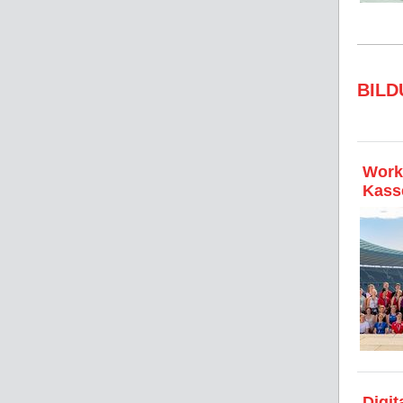
BIL
Works
Kass
Digit