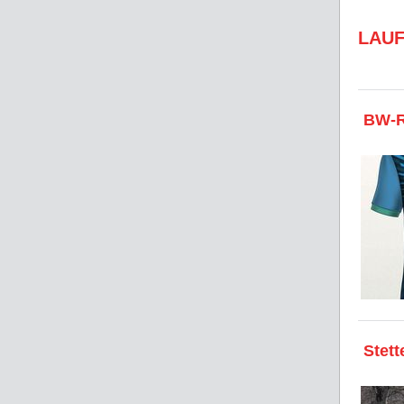
LAU
BW-Ru
Stett