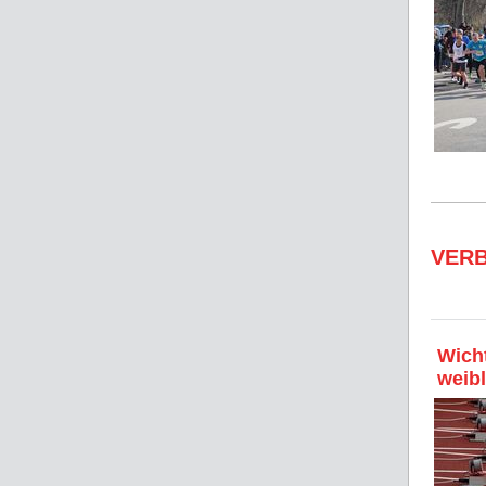
VER
Wich
weib