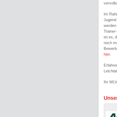
vervoll
Im Rahm
Jugend 
werden 
Trainer
ist es,
noch me
Bewerbu
hier
.
Erfahre
Leichta
Ihr WLV
Unse