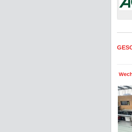
GES
Wech