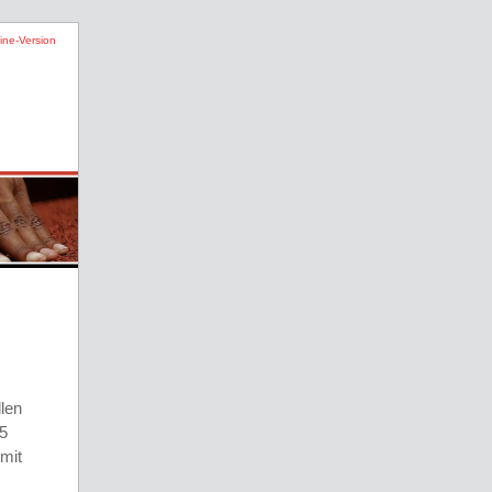
ine-Version
llen
5
mit