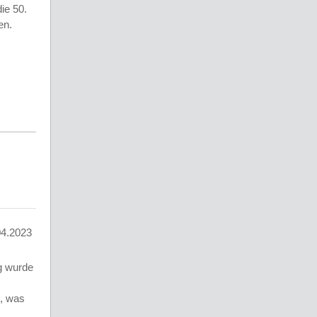
ie 50.
en.
04.2023
g wurde
t, was