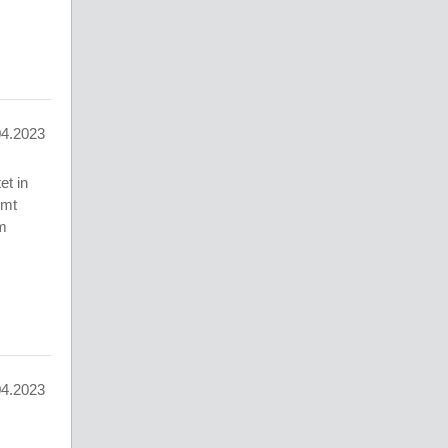
04.2023
et in
mmt
m
04.2023