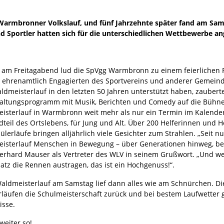
. Warmbronner Volkslauf, und fünf Jahrzehnte später fand am Sams
nd Sportler hatten sich für die unterschiedlichen Wettbewerbe 
s am Freitagabend lud die SpVgg Warmbronn zu einem feierlichen Fe
le ehrenamtlich Engagierten des Sportvereins und anderer Gemeind
ldmeisterlauf in den letzten 50 Jahren unterstützt haben, zauberte
altungsprogramm mit Musik, Berichten und Comedy auf die Bühne.
isterlauf in Warmbronn weit mehr als nur ein Termin im Kalender i
dteil des Ortslebens, für Jung und Alt. Über 200 Helferinnen und 
ülerläufe bringen alljährlich viele Gesichter zum Strahlen. „Seit 
isterlauf Menschen in Bewegung – über Generationen hinweg, be
berhard Mauser als Vertreter des WLV in seinem Grußwort. „Und w
atz die Rennen austragen, das ist ein Hochgenuss!“.
aldmeisterlauf am Samstag lief dann alles wie am Schnürchen. D
läufen die Schulmeisterschaft zurück und bei bestem Laufwetter gab
isse.
eiter so!