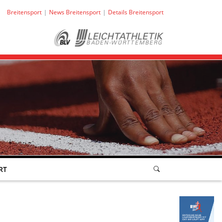
Breitensport
News Breitensport
Details Breitensport
RT