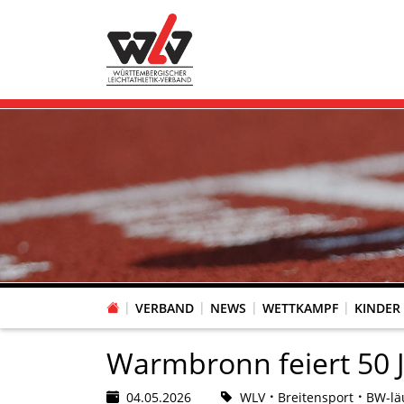
VERBAND
NEWS
WETTKAMPF
KINDER
FACHAUSSCHUSS WETTKAMPFORGANISATION
VR-POKAL KINDERLEICHTATHLETIK DES WLV
FACHAUSSCHUSS FREIZEIT-, LAUF- UND GESUNDHEITSSPORT
FACHAUSSCHUSS BILDUNG & SPORTENTWICKLUNG
WLV PERSONEN- & VE
VERTRAUENSPERSONEN Z
LAUF-/WALKING-/NORDIC WAL
Fachausschus
Warmbronn feiert 50 
04.05.2026
WLV
Breitensport
BW-lä