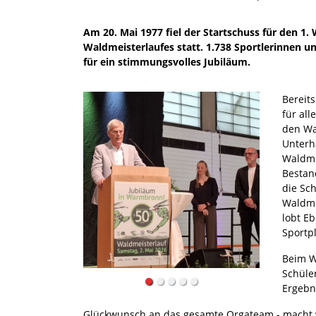
Am 20. Mai 1977 fiel der Startschuss für den 1
Waldmeisterlaufes statt. 1.738 Sportlerinnen u
für ein stimmungsvolles Jubiläum.
Bereit
für al
den Wa
Unterh
Waldme
Bestan
die Sch
Waldme
lobt E
Sportpl
Beim W
Schüler
Ergebn
Glückwunsch an das gesamte Orgateam - macht w