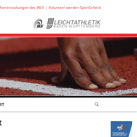
fveranstaltungen des WLV
Volunteer werden SportScheck
RT
t