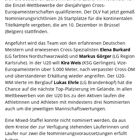
die Einzel-Wettbewerbe der diesjährigen Cross-
Europameisterschaften qualifizieren. Der DLV hat jetzt gemäß
Nominierungsrichtlinien 26 Startplätze für die kontinentalen
Titelkämpfe vergeben, die am 10. Dezember in Brüssel
(Belgien) stattfinden.
Angeführt wird das Team von den erfahrenen Deutschen
Meistern und erwiesenen Cross-Spezialisten
Elena Burkard
(LG farbtex Nordschwarzwald) und
Markus Görger
(LG Region
Karlsruhe). In der U20 will
Kira Weis
(KSG Gerlingen), Vize-
Europameisterin über 5.000 Meter, nach verpasster Cross-DM
und überstandener Erkältung wieder angreifen. Der U20-
WM-Vierte im Berglauf
Lukas Ehrle
(LG Brandenkopf) hat die
Chance auf die nächste Top-Platzierung im Gelände. In allen
Wettbewerben von der U20 bis zu den Aktiven laufen die
Athletinnen und Athleten mit mindestens drei Nominierten
auch um die jeweiligen Mannschaftswertungen.
Eine Mixed-Staffel konnte nicht nominiert werden, da aus
dem Kreise der zur Verfügung stehenden Läuferinnen und
Läufer nur zwei die Nominierungsvoraussetzungen erfüllt
haben.