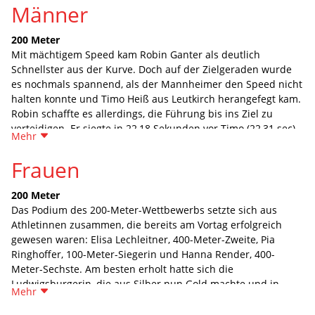
Männer
200 Meter
Mit mächtigem Speed kam Robin Ganter als deutlich
Schnellster aus der Kurve. Doch auf der Zielgeraden wurde
es nochmals spannend, als der Mannheimer den Speed nicht
halten konnte und Timo Heiß aus Leutkirch herangefegt kam.
Robin schaffte es allerdings, die Führung bis ins Ziel zu
verteidigen. Er siegte in 22,18 Sekunden vor Timo (22,31 sec)
Mehr
und Maximilian Dillitzer (VfL Sindelfingen; 22,70 sec). Das war
das erste Gold des Tages für den Mannheimer.
Frauen
800 Meter
200 Meter
Hundertstelentscheidung im ersten Männer-Wettbewerb des
Das Podium des 200-Meter-Wettbewerbs setzte sich aus
Tages! Um festzustellen, wer den Baden-Württembergischen
Athletinnen zusammen, die bereits am Vortag erfolgreich
Titel mit nach Hause nehmen würde, musste das Zielfoto
gewesen waren: Elisa Lechleitner, 400-Meter-Zweite, Pia
ganz genau ausgewertet werden. Denn die
Ringhoffer, 100-Meter-Siegerin und Hanna Render, 400-
Tempoverschärfung auf den letzten 200 Metern des
Meter-Sechste. Am besten erholt hatte sich die
Titelverteidigers Omar Jammeh (MTG Mannheim) hatte Tim
Ludwigsburgerin, die aus Silber nun Gold machte und in
Holzapfel (Unterländer LG) zwar nicht ganz mitgehen können.
Mehr
24,24 eine tolle Zeit lief. Pia Ringhoffer wurde dieses Mal
Als der Vorjahressieger allerdings auf den letzten Metern
Zweite in 24,33 Sekunden, Hanna Render gewann Bronze in