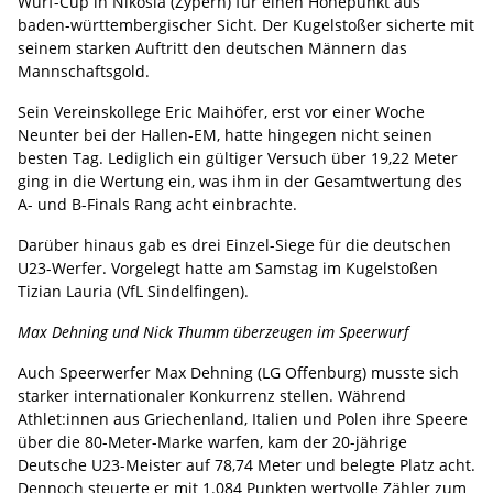
Wurf-Cup in Nikosia (Zypern) für einen Höhepunkt aus
baden-württembergischer Sicht. Der Kugelstoßer sicherte mit
seinem starken Auftritt den deutschen Männern das
Mannschaftsgold.
Sein Vereinskollege Eric Maihöfer, erst vor einer Woche
Neunter bei der Hallen-EM, hatte hingegen nicht seinen
besten Tag. Lediglich ein gültiger Versuch über 19,22 Meter
ging in die Wertung ein, was ihm in der Gesamtwertung des
A- und B-Finals Rang acht einbrachte.
Darüber hinaus gab es drei Einzel-Siege für die deutschen
U23-Werfer. Vorgelegt hatte am Samstag im Kugelstoßen
Tizian Lauria (VfL Sindelfingen).
Max Dehning und Nick Thumm überzeugen im Speerwurf
Auch Speerwerfer Max Dehning (LG Offenburg) musste sich
starker internationaler Konkurrenz stellen. Während
Athlet:innen aus Griechenland, Italien und Polen ihre Speere
über die 80-Meter-Marke warfen, kam der 20-jährige
Deutsche U23-Meister auf 78,74 Meter und belegte Platz acht.
Dennoch steuerte er mit 1.084 Punkten wertvolle Zähler zum