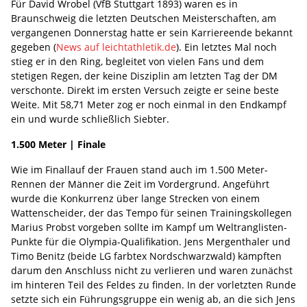
Für David Wrobel (VfB Stuttgart 1893) waren es in
Braunschweig die letzten Deutschen Meisterschaften, am
vergangenen Donnerstag hatte er sein Karriereende bekannt
gegeben (
News auf leichtathletik.de
). Ein letztes Mal noch
stieg er in den Ring, begleitet von vielen Fans und dem
stetigen Regen, der keine Disziplin am letzten Tag der DM
verschonte. Direkt im ersten Versuch zeigte er seine beste
Weite. Mit 58,71 Meter zog er noch einmal in den Endkampf
ein und wurde schließlich Siebter.
1.500 Meter | Finale
Wie im Finallauf der Frauen stand auch im 1.500 Meter-
Rennen der Männer die Zeit im Vordergrund. Angeführt
wurde die Konkurrenz über lange Strecken von einem
Wattenscheider, der das Tempo für seinen Trainingskollegen
Marius Probst vorgeben sollte im Kampf um Weltranglisten-
Punkte für die Olympia-Qualifikation. Jens Mergenthaler und
Timo Benitz (beide LG farbtex Nordschwarzwald) kämpften
darum den Anschluss nicht zu verlieren und waren zunächst
im hinteren Teil des Feldes zu finden. In der vorletzten Runde
setzte sich ein Führungsgruppe ein wenig ab, an die sich Jens