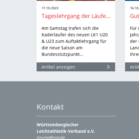
17.10.2023
16.10
Tageslehrgang der Läufer in Stuttgart
Am Samstag trafen sich die
Für 
Kaderläufer des neuen LK1 U20
Jah
& U23 zum Auftaktlehrgang für
der 
die neue Saison am
Lan
Bundesstützpunkt…
ihre
Artikel anzeigen
Arti
Kontakt
Württembergischer
Leichtathletik-Verband e.V.
Geschäftsstelle