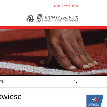
Details WLV Home
RT
twiese