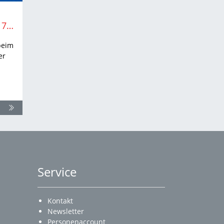
Reger Zuspruch beim 17. WLV-Talentsportfest
beim
er
Service
Kontakt
Newsletter
Personenaccount