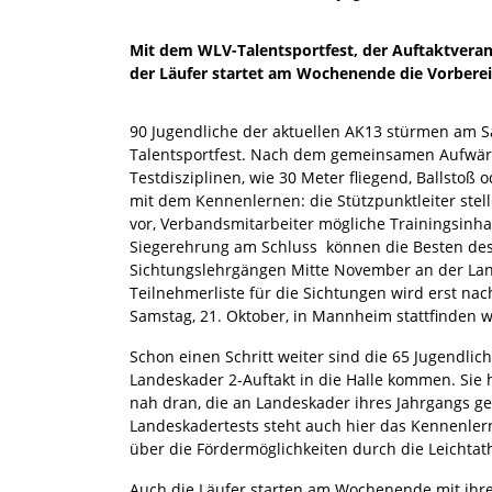
Mit dem WLV-Talentsportfest, der Auftaktvera
der Läufer startet am Wochenende die Vorbereit
90 Jugendliche der aktuellen AK13 stürmen am S
Talentsportfest. Nach dem gemeinsamen Aufwär
Testdisziplinen, wie 30 Meter fliegend, Ballstoß
mit dem Kennenlernen: die Stützpunktleiter stel
vor, Verbandsmitarbeiter mögliche Trainingsinh
Siegerehrung am Schluss können die Besten des
Sichtungslehrgängen Mitte November an der Land
Teilnehmerliste für die Sichtungen wird erst na
Samstag, 21. Oktober, in Mannheim stattfinden w
Schon einen Schritt weiter sind die 65 Jugendli
Landeskader 2-Auftakt in die Halle kommen. Sie 
nah dran, die an Landeskader ihres Jahrgangs 
Landeskadertests steht auch hier das Kennenler
über die Fördermöglichkeiten durch die Leichta
Auch die Läufer starten am Wochenende mit ihr