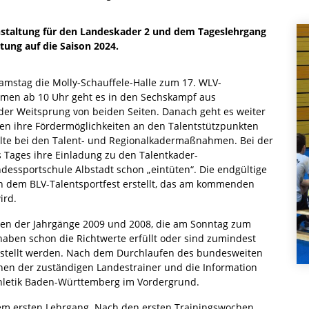
nstaltung für den Landeskader 2 und dem Tageslehrgang
ung auf die Saison 2024.
amstag die Molly-Schauffele-Halle zum 17. WLV-
men ab 10 Uhr geht es in den Sechskampf aus
 oder Weitsprung von beiden Seiten. Danach geht es weiter
len ihre Fördermöglichkeiten an den Talentstützpunkten
alte bei den Talent- und Regionalkadermaßnahmen. Bei der
 Tages ihre Einladung zu den Talentkader-
essportschule Albstadt schon „eintüten“. Die endgültige
ch dem BLV-Talentsportfest erstellt, das am kommenden
ird.
chen der Jahrgänge 2009 und 2008, die am Sonntag zum
haben schon die Richtwerte erfüllt oder sind zumindest
gestellt werden. Nach dem Durchlaufen des bundesweiten
nen der zuständigen Landestrainer und die Information
thletik Baden-Württemberg im Vordergrund.
em ersten Lehrgang. Nach den ersten Trainingswochen