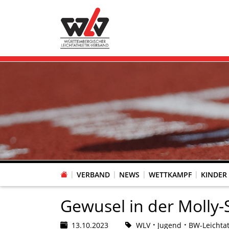
VERBAND
NEWS
WETTKAMPF
KINDER
FACHAUSSCHUSS WETTKAMPFORGANISATION
VR-POKAL KINDERLEICHTATHLETIK DES WLV
FACHAUSSCHUSS FREIZEIT-, LAUF- UND GESUNDHEITSSPORT
FACHAUSSCHUSS BILDUNG & SPORTENTWICKLUNG
WLV PERSONEN- & VE
VERTRAUENSPERSONEN Z
LAUF-/WALKING-/NORDIC WAL
Fachausschus
Gewusel in der Molly-
13.10.2023
WLV
Jugend
BW-Leichtat