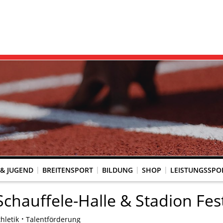
 & JUGEND
BREITENSPORT
BILDUNG
SHOP
LEISTUNGSSPO
REINSACCOUNT
UM SCHUTZ VOR GEWALT
KINGTREFF
s Seniorenwettkampfsport
BESTENLISTENFÄHIGE LAUFVERANSTALTUNGEN
LAUFVERANSTALTUNGEN DES WLV
Genehmigte Laufveranstaltungen mit bestenlistenfähiger Strecke
Grundschule trifft Kinderleichtathletik
Schauffele-Halle & Stadion Fes
hletik
Talentförderung