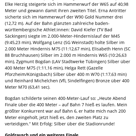
Elke Herzig steigerte sich im Hammerwurf der W65 auf 40,98
Meter und gewann damit ihren zweiten Titel. Erna Antritter
sicherte sich im Hammerwurf der W90 Gold Nummer drei
(12,72 m). Auf der Bahn glänzten zahlreiche baden-
württembergische Athlet:innen: David Kiefer (TV Bad
Säckingen) siegte im 2.000-Meter-Hindernislauf der M45
(9:45,23 min), Wolfgang Lenz (SG Weinstadt) holte Silber im
2.000 Meter Hindernis M75 (11:12,67 min), Elisabeth Henn (SC
88 Bruchhausen) Silber im 2.000 m Hindernis W65 (10:26,63
min), Zygmunt Bogdan (LAV Stadtwerke Tübingen) Silber über
400 Meter M75 (1:11,16 min), Helga Rett (Gazelle
Pforzheim/Königsbach) Silber über 400 m W70 (1:17,63 min)
und Reinhard Michelchen (VfL Sindelfingen) Bronze über 400
Meter M70 (63,41 sec).
Bogdan schilderte seinen 400-Meter-Lauf so: „Heute Abend
Finale über die 400 Meter – auf Bahn 7 hieß es laufen. Mein
größter Konkurrent war auf Bahn 6, er hatte mich nach 200
Meter eingeholt, jetzt hieß es, den zweiten Platz zu
verteidigen.“ Mit Erfolg: Silber über die Stadionrunde!
Goldrausch und ein weiteres Finale