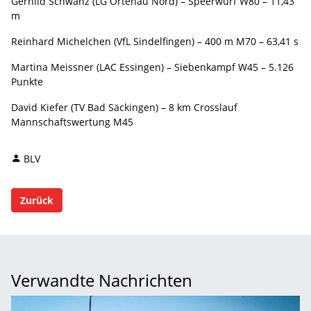
Gerhild Schwanz (LG Ortenau Nord) – Speerwurf W80 – 11,43
m
Reinhard Michelchen (VfL Sindelfingen) – 400 m M70 – 63,41 s
Martina Meissner (LAC Essingen) – Siebenkampf W45 – 5.126
Punkte
David Kiefer (TV Bad Säckingen) – 8 km Crosslauf
Mannschaftswertung M45
BLV
Zurück
Verwandte Nachrichten