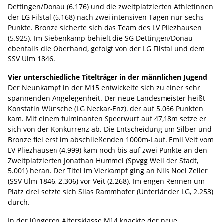
Dettingen/Donau (6.176) und die zweitplatzierten Athletinnen
der LG Filstal (6.168) nach zwei intensiven Tagen nur sechs
Punkte. Bronze sicherte sich das Team des LV Pliezhausen
(5.925). Im Siebenkamp behielt die SG Dettingen/Donau
ebenfalls die Oberhand, gefolgt von der LG Filstal und dem
SSV Ulm 1846.
Vier unterschiedliche Titelträger in der männlichen Jugend
Der Neunkampf in der M15 entwickelte sich zu einer sehr
spannenden Angelegenheit. Der neue Landesmeister heißt
Konstatin Wünsche (LG Neckar-Enz), der auf 5.066 Punkten
kam. Mit einem fulminanten Speerwurf auf 47,18m setze er
sich von der Konkurrenz ab. Die Entscheidung um Silber und
Bronze fiel erst im abschließenden 1000m-Lauf. Emil Veit vom
LV Pliezhausen (4.999) kam noch bis auf zwei Punkte an den
Zweitplatzierten Jonathan Hummel (Spvgg Weil der Stadt,
5.001) heran. Der Titel im Vierkampf ging an Nils Noel Zeller
(SSV Ulm 1846, 2.306) vor Veit (2.268). Im engen Rennen um
Platz drei setzte sich Silas Rammhofer (Unterländer LG, 2.253)
durch.
In der jüngeren Altersklasse M14 knackte der neue