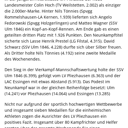
Landesmeister Colin Hoch (TV Weilstetten, 2.002) als einziger
die 2.000er-Marke. Hinter Nils Tönnies (Spvgg
Rommelshausen-LA Kernen, 1.939) lieferten sich Angelo
Fedorowski (Spvgg Holzgerlingen) und Matteo Wagner (SSV
Ulm 1846) ein Kopf-an-Kopf-Rennen. Am Ende gab es einen
geteilten dritten Platz mit 1.926 Punkten. Den Neunkampftitel
sicherte sich Lasse Henrik Prestel (LG Filstal, 4.315). David
Schwarz (SSV Ulm 1846, 4.228) durfte sich über Silber freuen.
Als Dritter holte Nils Tönnies (4.192) seine zweite Medaille
des Wochenendes.
Den Sieg in der Vierkampf-Mannschaftswertung holte der SSV
Ulm 1846 (6.399), gefolgt vom LV Pliezhausen (6.363) und der
LAC Essingen mit etwas Abstand (5.913). Das Podest im
Neunkampf war in der gleichen Reihenfolge besetzt: Ulm
(14.241) vor Pliezhausen (14.064) und Essingen (13.285)
Nicht nur aufgrund der sportlich hochwertigen Wettbewerbe
und insgesamt sieben Medaillen für die einheimischen
Athleten zogen die Ausrichter des LV Pliezhausen ein
positives Fazit. Insgesamt über 80 Kampfrichter und Helfer