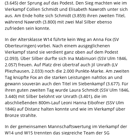
(3.645) der Sprung auf das Podest. Den Sieg machten wie im
Vierkampf Collien Schmidt und Elisabeth Nawroth unter sich
aus. Am Ende holte sich Schmidt (3.859) ihren zweiten Titel,
während Nawroth (3.800) mit zwei Mal Silber ebenso
zufrieden sein konnte.
In der Altersklasse W14 führte kein Weg an Anna Fox (SV
Oberteuringen) vorbei. Nach einem ausgeglichenen
Vierkampf stand sie verdient ganz oben auf dem Podest
(2.093). Über Silber durfte sich Ina Mabinuori (SSV Ulm 1846,
2.057) freuen. Auf Platz drei übertraf auch Jil Unrath (LV
Pliezhausen, 2.033) noch die 2.000 Punkte-Marke. Am zweiten
Tag knüpfte Fox an die starken Leistungen nahtlos an und
gewann souverän auch den Titel im Siebenkampf (3.677). Für
ihren guten zweiten Tag wurde Laura Schmidt (SSV Ulm 1846,
3.440) mit Silber belohnt vor Unrath (3.401), die im
abschließenden 800m-Lauf Leoni Hanna Eibofner (SSV Ulm
1846) auf Distanz halten konnte und wie im Vierkampf über
Bronze strahlte.
In der gemeinsamen Mannschaftswertung im Vierkampf der
W14 und W15 trennten das siegreiche Team der SG