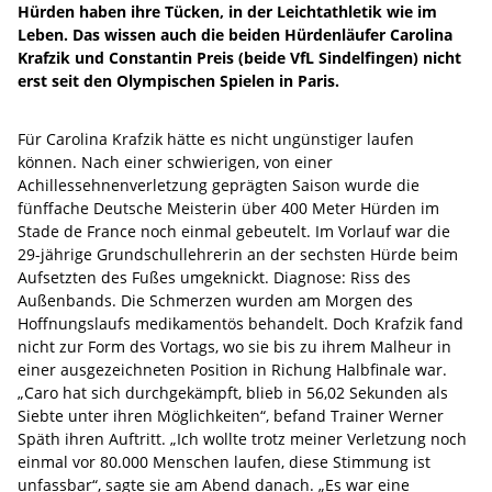
Hürden haben ihre Tücken, in der Leichtathletik wie im
Leben. Das wissen auch die beiden Hürdenläufer Carolina
Krafzik und Constantin Preis (beide VfL Sindelfingen) nicht
erst seit den Olympischen Spielen in Paris.
Für Carolina Krafzik hätte es nicht ungünstiger laufen
können. Nach einer schwierigen, von einer
Achillessehnenverletzung geprägten Saison wurde die
fünffache Deutsche Meisterin über 400 Meter Hürden im
Stade de France noch einmal gebeutelt. Im Vorlauf war die
29-jährige Grundschullehrerin an der sechsten Hürde beim
Aufsetzten des Fußes umgeknickt. Diagnose: Riss des
Außenbands. Die Schmerzen wurden am Morgen des
Hoffnungslaufs medikamentös behandelt. Doch Krafzik fand
nicht zur Form des Vortags, wo sie bis zu ihrem Malheur in
einer ausgezeichneten Position in Richung Halbfinale war.
„Caro hat sich durchgekämpft, blieb in 56,02 Sekunden als
Siebte unter ihren Möglichkeiten“, befand Trainer Werner
Späth ihren Auftritt. „Ich wollte trotz meiner Verletzung noch
einmal vor 80.000 Menschen laufen, diese Stimmung ist
unfassbar“, sagte sie am Abend danach. „Es war eine