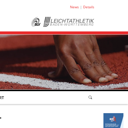
News
Details
RT
.