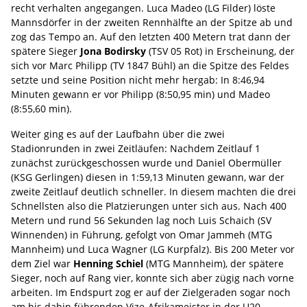
recht verhalten angegangen. Luca Madeo (LG Filder) löste
Mannsdörfer in der zweiten Rennhälfte an der Spitze ab und
zog das Tempo an. Auf den letzten 400 Metern trat dann der
spätere Sieger
Jona Bodirsky
(TSV 05 Rot) in Erscheinung, der
sich vor Marc Philipp (TV 1847 Bühl) an die Spitze des Feldes
setzte und seine Position nicht mehr hergab: In 8:46,94
Minuten gewann er vor Philipp (8:50,95 min) und Madeo
(8:55,60 min).
Weiter ging es auf der Laufbahn über die zwei
Stadionrunden in zwei Zeitläufen: Nachdem Zeitlauf 1
zunächst zurückgeschossen wurde und Daniel Obermüller
(KSG Gerlingen) diesen in 1:59,13 Minuten gewann, war der
zweite Zeitlauf deutlich schneller. In diesem machten die drei
Schnellsten also die Platzierungen unter sich aus. Nach 400
Metern und rund 56 Sekunden lag noch Luis Schaich (SV
Winnenden) in Führung, gefolgt von Omar Jammeh (MTG
Mannheim) und Luca Wagner (LG Kurpfalz). Bis 200 Meter vor
dem Ziel war
Henning Schiel
(MTG Mannheim), der spätere
Sieger, noch auf Rang vier, konnte sich aber zügig nach vorne
arbeiten. Im Endspurt zog er auf der Zielgeraden sogar noch
am bis dahin führenden Vize-Afrikameister in der U20,