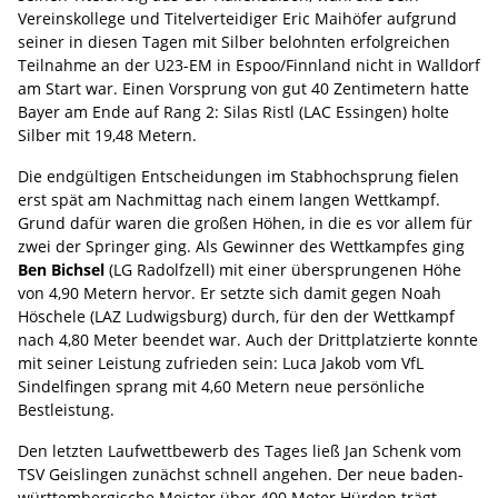
Vereinskollege und Titelverteidiger Eric Maihöfer aufgrund
seiner in diesen Tagen mit Silber belohnten erfolgreichen
Teilnahme an der U23-EM in Espoo/Finnland nicht in Walldorf
am Start war. Einen Vorsprung von gut 40 Zentimetern hatte
Bayer am Ende auf Rang 2: Silas Ristl (LAC Essingen) holte
Silber mit 19,48 Metern.
Die endgültigen Entscheidungen im Stabhochsprung fielen
erst spät am Nachmittag nach einem langen Wettkampf.
Grund dafür waren die großen Höhen, in die es vor allem für
zwei der Springer ging. Als Gewinner des Wettkampfes ging
Ben Bichsel
(LG Radolfzell) mit einer übersprungenen Höhe
von 4,90 Metern hervor. Er setzte sich damit gegen Noah
Höschele (LAZ Ludwigsburg) durch, für den der Wettkampf
nach 4,80 Meter beendet war. Auch der Drittplatzierte konnte
mit seiner Leistung zufrieden sein: Luca Jakob vom VfL
Sindelfingen sprang mit 4,60 Metern neue persönliche
Bestleistung.
Den letzten Laufwettbewerb des Tages ließ Jan Schenk vom
TSV Geislingen zunächst schnell angehen. Der neue baden-
württembergische Meister über 400 Meter Hürden trägt