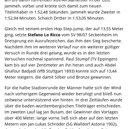
Jammeh, vorbei und krönte sich damit zum neuen
Titelinhaber in 1:52,48 Sekunden. Jammeh wurde Zweiter in
1:52,94 Minuten, Schaich Dritter in 1:53,05 Minuten.
Gleich mit seinem ersten Hop-Step-Jump, der auf 13,55 Meter
ging, setzte
Stefano Lo Ricco
vom SV 98/07 Seckenheim im
Dreisprung ein Ausrufezeichen, das ihm den Sieg bescherte.
Nachdem ihm im weiteren Verlauf nur ein weiterer gültiger
Versuch in Runde drei gelang, wurde es in den letzten
Versuchen nochmal spannend. Paul Stumpf (TV Eppingen)
kam bis auf vier Zentimeter an ihn heran und auch Abdel
Ghafour Badjadi (VfB Stuttgart 1893) konnte sich auf 13,44
Meter steigern, die damit Silber und Bronze gewannen.
Für die halbe Stadionrunde der Männer hatte sich der Wind
nach vorherigem Gegenwind wieder beruhigt und bließ nun
zeitweise unterstützend von hinten. In drei Zeitläufen wurde
über die baden-württembergischen Titelträger entschieden.
Im zweiten Lauf lag Jan Busam, der Gewinner des Vortages
über 400 Meter, lange vorne, ließ sich aber auf den letzten
Metern von Jan-Lukas Schröder (SG Walldorf Astoria 1902),