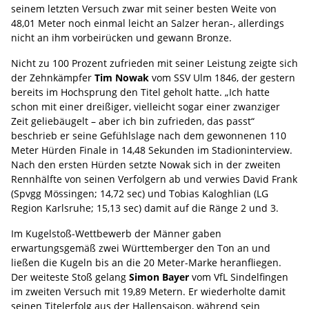
seinem letzten Versuch zwar mit seiner besten Weite von
48,01 Meter noch einmal leicht an Salzer heran-, allerdings
nicht an ihm vorbeirücken und gewann Bronze.
Nicht zu 100 Prozent zufrieden mit seiner Leistung zeigte sich
der Zehnkämpfer
Tim Nowak
vom SSV Ulm 1846, der gestern
bereits im Hochsprung den Titel geholt hatte. „Ich hatte
schon mit einer dreißiger, vielleicht sogar einer zwanziger
Zeit geliebäugelt – aber ich bin zufrieden, das passt“
beschrieb er seine Gefühlslage nach dem gewonnenen 110
Meter Hürden Finale in 14,48 Sekunden im Stadioninterview.
Nach den ersten Hürden setzte Nowak sich in der zweiten
Rennhälfte von seinen Verfolgern ab und verwies David Frank
(Spvgg Mössingen; 14,72 sec) und Tobias Kaloghlian (LG
Region Karlsruhe; 15,13 sec) damit auf die Ränge 2 und 3.
Im Kugelstoß-Wettbewerb der Männer gaben
erwartungsgemäß zwei Württemberger den Ton an und
ließen die Kugeln bis an die 20 Meter-Marke heranfliegen.
Der weiteste Stoß gelang
Simon Bayer
vom VfL Sindelfingen
im zweiten Versuch mit 19,89 Metern. Er wiederholte damit
seinen Titelerfolg aus der Hallensaison, während sein