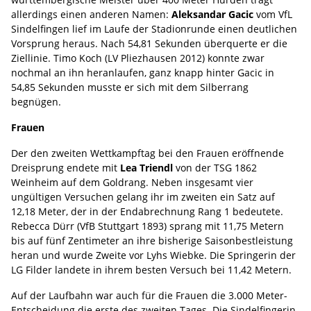
allerdings einen anderen Namen:
Aleksandar Gacic
vom VfL
Sindelfingen lief im Laufe der Stadionrunde einen deutlichen
Vorsprung heraus. Nach 54,81 Sekunden überquerte er die
Ziellinie. Timo Koch (LV Pliezhausen 2012) konnte zwar
nochmal an ihn heranlaufen, ganz knapp hinter Gacic in
54,85 Sekunden musste er sich mit dem Silberrang
begnügen.
Frauen
Der den zweiten Wettkampftag bei den Frauen eröffnende
Dreisprung endete mit
Lea Triendl
von der TSG 1862
Weinheim auf dem Goldrang. Neben insgesamt vier
ungültigen Versuchen gelang ihr im zweiten ein Satz auf
12,18 Meter, der in der Endabrechnung Rang 1 bedeutete.
Rebecca Dürr (VfB Stuttgart 1893) sprang mit 11,75 Metern
bis auf fünf Zentimeter an ihre bisherige Saisonbestleistung
heran und wurde Zweite vor Lyhs Wiebke. Die Springerin der
LG Filder landete in ihrem besten Versuch bei 11,42 Metern.
Auf der Laufbahn war auch für die Frauen die 3.000 Meter-
Entscheidung die erste des zweiten Tages. Die Sindelfingerin