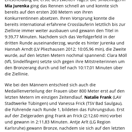
Mia Jurenka
ging das Rennen schnell an und konnte sich
bereits auf den ersten 200 Metern von ihren
Konkurrentinnen absetzen. Ihren Vorsprung konnte die
bereits international erfahrene Crossläuferin letztlich bis zur
Ziellinie immer weiter ausbauen und gewann den Titel in
9:39,77 Minuten. Nachdem sich das Verfolgerfeld in der
dritten Runde auseinanderzog, wurde es hinter Jurenka und
Hannah Arndt (LV Pliezhausen 2012; 10:05,96 min), die Zweite
wurde, auf den letzten Metern nochmal spannend: Clara Möll
(VfL Sindelfingen) setzte sich gegen ihre Mitstreiterinnen um
den Bronzerang durch und lief nach 10:17,01 Minuten über
die Ziellinie.
Wie bei den Männern entschied sich auch die
Medaillenverteilung der Frauen über 800 Meter erst auf den
letzten Metern im einzigen Zeitendlauf.
Natalie Frank
(LAV
Stadtwerke Tübingen) und Vanessa Frick (TSV Bad Saulgau),
die Führende nach Runde 1, bildeten das Führungsduo. Erst
auf der Zielgeraden ging Frank an Frick (2:12,60 min) vorbei
und gewann in 2:11,83 Minuten. Antje Arlt (LG Region
Karlsruhe) gewann Bronze, nachdem sie sich auf den letzten