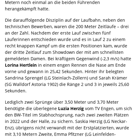
Metern noch einmal an die beiden Führenden
herangekämpft hatte.
Die darauffolgende Disziplin auf der Laufbahn, neben den
technischen Bewerben, waren die 200 Meter Zeitläufe – drei
an der Zahl. Nachdem der erste Lauf zwischen fünf
Läuferinnen entschieden wurde und es in Lauf 2 zu einem
recht knappen Kampf um die ersten Positionen kam, wurde
der dritte Zeitlauf zum Showdown der mit am schnellsten
gemeldeten Damen. Bei kräftigem Gegenwind (-2,3 m/s) hatte
Lorina Hertlein
in einem engen Rennen die Nase am Ende
vorne und gewann in 25,42 Sekunden. Hinter ihr belegten
Sandrina Sprengel (LG Steinlach-Zollern) und Sarah Krämer
(SG Walldorf Astoria 1902) die Ränge 2 und 3 in jeweils 25,60
Sekunden.
Lediglich zwei Sprünge über 3,50 Meter und 3,70 Meter
benötigte die überlegene
Luzia Herzig
vom TV Engen, um sich
den BW-Titel im Stabhochsprung, nach zwei zweiten Plätzen
in 2022 und der Halle, zu sichern. Saskia Herzig (LG Neckar-
Enz), übrigens nicht verwandt mit der Erstplatzierten, wurde
mit 3,10 Metern Zweite, Emma Pfitzner (LG Leinfelden-