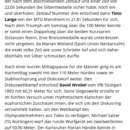
der nach dem abschließenden Zeitlauf und einer Zeit von
22,05 Sekunden die Silbermedaille sicher hatte, noch ein-
und überholen. Zeitlauf Nummer drei entschied dann
Timo
Lange
von der MTG Mannheim in 21,81 Sekunden für sich.
Nach dem Triumph am Samstag über die 100 Meter konnte
er somit einen Doppelsieg über die beiden Kurzsprint-
Distanzen feiern. Eine Bronzemedaille wurde unterdessen
nicht vergeben, da Marian Wieland (Sport-Union Neckarsulm)
die exakt selbe Zeit wie zuvor Schröder lief und sich daher
ebenfalls mit Silber schmücken durfte.
Nach einer kurzen Mittagspause für die Männer ging es am
Nachmittag sowohl mit den 110 Meter Hürden sowie im
Stabhochsprung und Diskuswurf weiter. Den
Diskuswettkampf entschied
David Wrobel
vom VfB Stuttgart
1893 mit 60,31 Meter für sich. Seine Siegesweite erzielte er
im fünften Versuch unter rhythmischem Klatschen der
euphorischen Zuschauer:innen, die sich um den Diskusring
versammelt hatten, um den Wettkampf des
Olympiateilnehmers aus Tokio zu verfolgen. Michael Salzer
(TG Nürtingen) warf das runde Wurfgerät am zweitweitesten
auf 50,90 Meter. Der Karlsruher Florian Händle konnte in