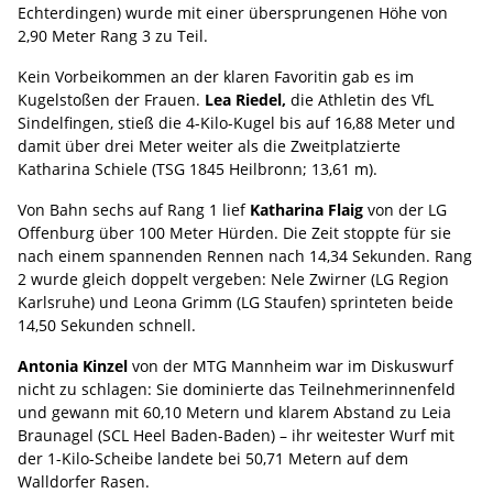
Echterdingen) wurde mit einer übersprungenen Höhe von
2,90 Meter Rang 3 zu Teil.
Kein Vorbeikommen an der klaren Favoritin gab es im
Kugelstoßen der Frauen.
Lea Riedel,
die Athletin des VfL
Sindelfingen, stieß die 4-Kilo-Kugel bis auf 16,88 Meter und
damit über drei Meter weiter als die Zweitplatzierte
Katharina Schiele (TSG 1845 Heilbronn; 13,61 m).
Von Bahn sechs auf Rang 1 lief
Katharina Flaig
von der LG
Offenburg über 100 Meter Hürden. Die Zeit stoppte für sie
nach einem spannenden Rennen nach 14,34 Sekunden. Rang
2 wurde gleich doppelt vergeben: Nele Zwirner (LG Region
Karlsruhe) und Leona Grimm (LG Staufen) sprinteten beide
14,50 Sekunden schnell.
Antonia Kinzel
von der MTG Mannheim war im Diskuswurf
nicht zu schlagen: Sie dominierte das Teilnehmerinnenfeld
und gewann mit 60,10 Metern und klarem Abstand zu Leia
Braunagel (SCL Heel Baden-Baden) – ihr weitester Wurf mit
der 1-Kilo-Scheibe landete bei 50,71 Metern auf dem
Walldorfer Rasen.