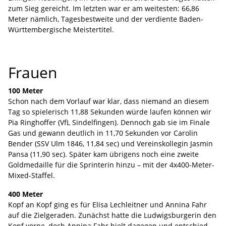
zum Sieg gereicht. Im letzten war er am weitesten: 66,86
Meter nämlich, Tagesbestweite und der verdiente Baden-
Württembergische Meistertitel.
Frauen
100 Meter
Schon nach dem Vorlauf war klar, dass niemand an diesem
Tag so spielerisch 11,88 Sekunden würde laufen können wir
Pia Ringhoffer (VfL Sindelfingen). Dennoch gab sie im Finale
Gas und gewann deutlich in 11,70 Sekunden vor Carolin
Bender (SSV Ulm 1846, 11,84 sec) und Vereinskollegin Jasmin
Pansa (11,90 sec). Später kam übrigens noch eine zweite
Goldmedaille für die Sprinterin hinzu – mit der 4x400-Meter-
Mixed-Staffel.
400 Meter
Kopf an Kopf ging es für Elisa Lechleitner und Annina Fahr
auf die Zielgeraden. Zunächst hatte die Ludwigsburgerin den
Kopf vorne, doch Annina Fahr hielt dagegen und entschied