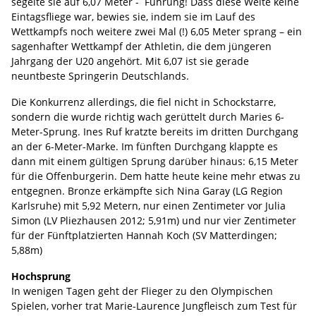
segelte sie auf 6,07 Meter - Führung! Dass diese Weite keine
Eintagsfliege war, bewies sie, indem sie im Lauf des
Wettkampfs noch weitere zwei Mal (!) 6,05 Meter sprang – ein
sagenhafter Wettkampf der Athletin, die dem jüngeren
Jahrgang der U20 angehört. Mit 6,07 ist sie gerade
neuntbeste Springerin Deutschlands.
Die Konkurrenz allerdings, die fiel nicht in Schockstarre,
sondern die wurde richtig wach gerüttelt durch Maries 6-
Meter-Sprung. Ines Ruf kratzte bereits im dritten Durchgang
an der 6-Meter-Marke. Im fünften Durchgang klappte es
dann mit einem gültigen Sprung darüber hinaus: 6,15 Meter
für die Offenburgerin. Dem hatte heute keine mehr etwas zu
entgegnen. Bronze erkämpfte sich Nina Garay (LG Region
Karlsruhe) mit 5,92 Metern, nur einen Zentimeter vor Julia
Simon (LV Pliezhausen 2012; 5,91m) und nur vier Zentimeter
für der Fünftplatzierten Hannah Koch (SV Matterdingen;
5,88m)
Hochsprung
In wenigen Tagen geht der Flieger zu den Olympischen
Spielen, vorher trat Marie-Laurence Jungfleisch zum Test für