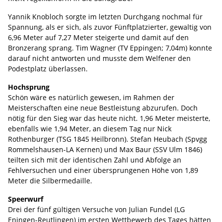
Yannik Knobloch sorgte im letzten Durchgang nochmal für
Spannung, als er sich, als zuvor Fünftplatzierter, gewaltig von
6,96 Meter auf 7,27 Meter steigerte und damit auf den
Bronzerang sprang. Tim Wagner (TV Eppingen; 7,04m) konnte
darauf nicht antworten und musste dem Welfener den
Podestplatz überlassen.
Hochsprung
Schön wäre es natürlich gewesen, im Rahmen der
Meisterschaften eine neue Bestleistung abzurufen. Doch
nötig für den Sieg war das heute nicht. 1,96 Meter meisterte,
ebenfalls wie 1,94 Meter, an diesem Tag nur Nick
Rothenburger (TSG 1845 Heilbronn). Stefan Heubach (Spvgg
Rommelshausen-LA Kernen) und Max Baur (SSV Ulm 1846)
teilten sich mit der identischen Zahl und Abfolge an
Fehlversuchen und einer übersprungenen Höhe von 1,89
Meter die Silbermedaille.
Speerwurf
Drei der fünf gültigen Versuche von Julian Fundel (LG
Eningen-Reutlingen) im ersten Wettbewerb des Tages hätten