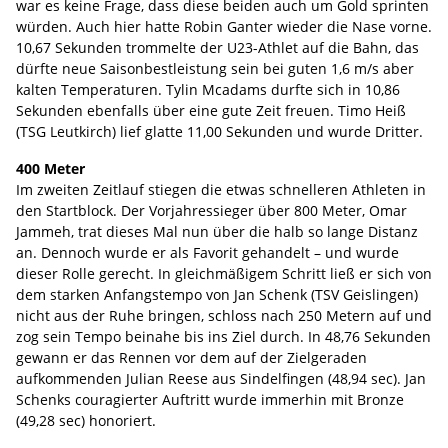
war es keine Frage, dass diese beiden auch um Gold sprinten
würden. Auch hier hatte Robin Ganter wieder die Nase vorne.
10,67 Sekunden trommelte der U23-Athlet auf die Bahn, das
dürfte neue Saisonbestleistung sein bei guten 1,6 m/s aber
kalten Temperaturen. Tylin Mcadams durfte sich in 10,86
Sekunden ebenfalls über eine gute Zeit freuen. Timo Heiß
(TSG Leutkirch) lief glatte 11,00 Sekunden und wurde Dritter.
400 Meter
Im zweiten Zeitlauf stiegen die etwas schnelleren Athleten in
den Startblock. Der Vorjahressieger über 800 Meter, Omar
Jammeh, trat dieses Mal nun über die halb so lange Distanz
an. Dennoch wurde er als Favorit gehandelt – und wurde
dieser Rolle gerecht. In gleichmäßigem Schritt ließ er sich von
dem starken Anfangstempo von Jan Schenk (TSV Geislingen)
nicht aus der Ruhe bringen, schloss nach 250 Metern auf und
zog sein Tempo beinahe bis ins Ziel durch. In 48,76 Sekunden
gewann er das Rennen vor dem auf der Zielgeraden
aufkommenden Julian Reese aus Sindelfingen (48,94 sec). Jan
Schenks couragierter Auftritt wurde immerhin mit Bronze
(49,28 sec) honoriert.