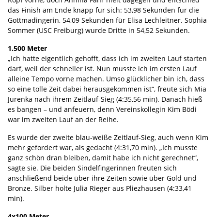
das Finish am Ende knapp für sich: 53,98 Sekunden für die
Gottmadingerin, 54,09 Sekunden für Elisa Lechleitner. Sophia
Sommer (USC Freiburg) wurde Dritte in 54,52 Sekunden.
1.500 Meter
„Ich hatte eigentlich gehofft, dass ich im zweiten Lauf starten
darf, weil der schneller ist. Nun musste ich im ersten Lauf
alleine Tempo vorne machen. Umso glücklicher bin ich, dass
so eine tolle Zeit dabei herausgekommen ist“, freute sich Mia
Jurenka nach ihrem Zeitlauf-Sieg (4:35,56 min). Danach hieß
es bangen – und anfeuern, denn Vereinskollegin Kim Bödi
war im zweiten Lauf an der Reihe.
Es wurde der zweite blau-weiße Zeitlauf-Sieg, auch wenn Kim
mehr gefordert war, als gedacht (4:31,70 min). „Ich musste
ganz schön dran bleiben, damit habe ich nicht gerechnet“,
sagte sie. Die beiden Sindelfingerinnen freuten sich
anschließend beide über ihre Zeiten sowie über Gold und
Bronze. Silber holte Julia Rieger aus Pliezhausen (4:33,41
min).
4x100 Meter