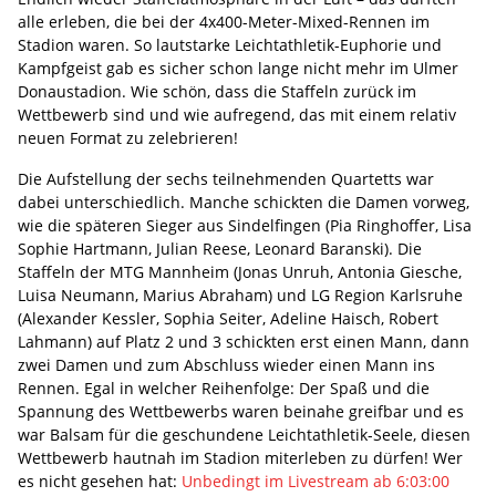
alle erleben, die bei der 4x400-Meter-Mixed-Rennen im
Stadion waren. So lautstarke Leichtathletik-Euphorie und
Kampfgeist gab es sicher schon lange nicht mehr im Ulmer
Donaustadion. Wie schön, dass die Staffeln zurück im
Wettbewerb sind und wie aufregend, das mit einem relativ
neuen Format zu zelebrieren!
Die Aufstellung der sechs teilnehmenden Quartetts war
dabei unterschiedlich. Manche schickten die Damen vorweg,
wie die späteren Sieger aus Sindelfingen (Pia Ringhoffer, Lisa
Sophie Hartmann, Julian Reese, Leonard Baranski). Die
Staffeln der MTG Mannheim (Jonas Unruh, Antonia Giesche,
Luisa Neumann, Marius Abraham) und LG Region Karlsruhe
(Alexander Kessler, Sophia Seiter, Adeline Haisch, Robert
Lahmann) auf Platz 2 und 3 schickten erst einen Mann, dann
zwei Damen und zum Abschluss wieder einen Mann ins
Rennen. Egal in welcher Reihenfolge: Der Spaß und die
Spannung des Wettbewerbs waren beinahe greifbar und es
war Balsam für die geschundene Leichtathletik-Seele, diesen
Wettbewerb hautnah im Stadion miterleben zu dürfen! Wer
es nicht gesehen hat:
Unbedingt im Livestream ab 6:03:00