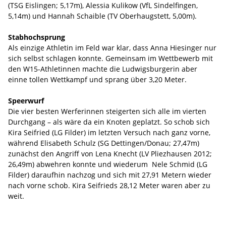
(TSG Eislingen; 5,17m), Alessia Kulikow (VfL Sindelfingen,
5,14m) und Hannah Schaible (TV Oberhaugstett, 5,00m).
Stabhochsprung
Als einzige Athletin im Feld war klar, dass Anna Hiesinger nur
sich selbst schlagen konnte. Gemeinsam im Wettbewerb mit
den W15-Athletinnen machte die Ludwigsburgerin aber
einne tollen Wettkampf und sprang über 3,20 Meter.
Speerwurf
Die vier besten Werferinnen steigerten sich alle im vierten
Durchgang – als wäre da ein Knoten geplatzt. So schob sich
Kira Seifried (LG Filder) im letzten Versuch nach ganz vorne,
während Elisabeth Schulz (SG Dettingen/Donau; 27,47m)
zunächst den Angriff von Lena Knecht (LV Pliezhausen 2012;
26,49m) abwehren konnte und wiederum Nele Schmid (LG
Filder) daraufhin nachzog und sich mit 27,91 Metern wieder
nach vorne schob. Kira Seifrieds 28,12 Meter waren aber zu
weit.