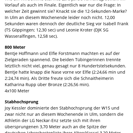
Vorlauf als auch im Finale. Eigentlich war nur die Frage: In
welcher Zeit gewinnt sie? Knackt sie die 12-Sekunden-Marke?
In Ulm an diesem Wochenende leider noch nicht. 12,00
Sekunden waren dennoch der deutliche Sieg vor Isabell Frank
(TS Göppingen; 12,30 sec) und Leonie Kroter (DJK SG
Wasseralfingen, 12,58 sec).
800 Meter
Bentje Hoffmann und Elfie Forstmann machten es auf der
Zielgeraden spannend. Die beiden Tübingerinnen trennte
letztlich nicht viel, genau gesagt nur 8 Hundertstelsekunden.
Bentje hatte knapp die Nase vorne vor Elfie (2:24,66 min und
2:24,74 min). Als Dritte freute sich die Schnaitheimerin
Katharina Rupp über Bronze (2:26,56 min).
4x100 Meter
Stabhochsprung
Joy Kessler dominierte den Stabhochsprung der W15 und
zwar nicht nur an diesem Wochenende in Ulm, sondern die
Athletin der LG Neckar-Enz setzte sich mit ihren
übersprungenen 3,70 Meter auch an die Spitze der
deutschen Jahresbestenliste ihrer Altersklasse! 3,20 Meter