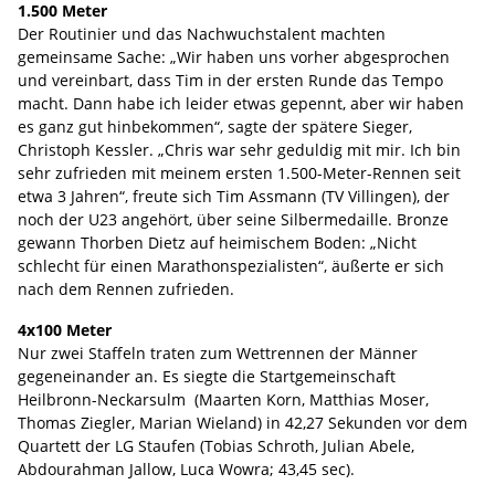
1.500 Meter
Der Routinier und das Nachwuchstalent machten
gemeinsame Sache: „Wir haben uns vorher abgesprochen
und vereinbart, dass Tim in der ersten Runde das Tempo
macht. Dann habe ich leider etwas gepennt, aber wir haben
es ganz gut hinbekommen“, sagte der spätere Sieger,
Christoph Kessler. „Chris war sehr geduldig mit mir. Ich bin
sehr zufrieden mit meinem ersten 1.500-Meter-Rennen seit
etwa 3 Jahren“, freute sich Tim Assmann (TV Villingen), der
noch der U23 angehört, über seine Silbermedaille. Bronze
gewann Thorben Dietz auf heimischem Boden: „Nicht
schlecht für einen Marathonspezialisten“, äußerte er sich
nach dem Rennen zufrieden.
4x100 Meter
Nur zwei Staffeln traten zum Wettrennen der Männer
gegeneinander an. Es siegte die Startgemeinschaft
Heilbronn-Neckarsulm (Maarten Korn, Matthias Moser,
Thomas Ziegler, Marian Wieland) in 42,27 Sekunden vor dem
Quartett der LG Staufen (Tobias Schroth, Julian Abele,
Abdourahman Jallow, Luca Wowra; 43,45 sec).