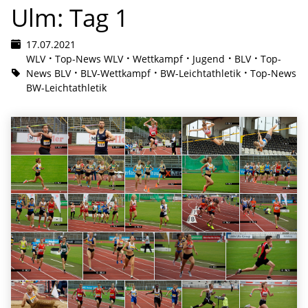
Ulm: Tag 1
17.07.2021
WLV
Top-News WLV
Wettkampf
Jugend
BLV
Top-
News BLV
BLV-Wettkampf
BW-Leichtathletik
Top-News
BW-Leichtathletik