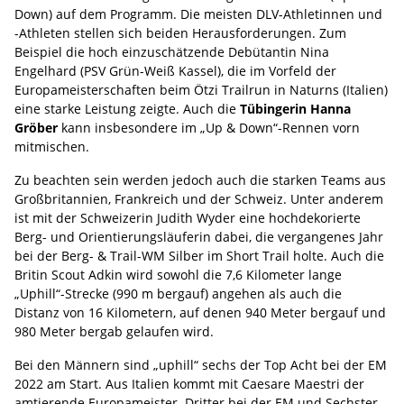
Down) auf dem Programm. Die meisten DLV-Athletinnen und
-Athleten stellen sich beiden Herausforderungen. Zum
Beispiel die hoch einzuschätzende Debütantin Nina
Engelhard (PSV Grün-Weiß Kassel), die im Vorfeld der
Europameisterschaften beim Ötzi Trailrun in Naturns (Italien)
eine starke Leistung zeigte. Auch die
Tübingerin Hanna
Gröber
kann insbesondere im „Up & Down“-Rennen vorn
mitmischen.
Zu beachten sein werden jedoch auch die starken Teams aus
Großbritannien, Frankreich und der Schweiz. Unter anderem
ist mit der Schweizerin Judith Wyder eine hochdekorierte
Berg- und Orientierungsläuferin dabei, die vergangenes Jahr
bei der Berg- & Trail-WM Silber im Short Trail holte. Auch die
Britin Scout Adkin wird sowohl die 7,6 Kilometer lange
„Uphill“-Strecke (990 m bergauf) angehen als auch die
Distanz von 16 Kilometern, auf denen 940 Meter bergauf und
980 Meter bergab gelaufen wird.
Bei den Männern sind „uphill“ sechs der Top Acht bei der EM
2022 am Start. Aus Italien kommt mit Caesare Maestri der
amtierende Europameister. Dritter bei der EM und Sechster