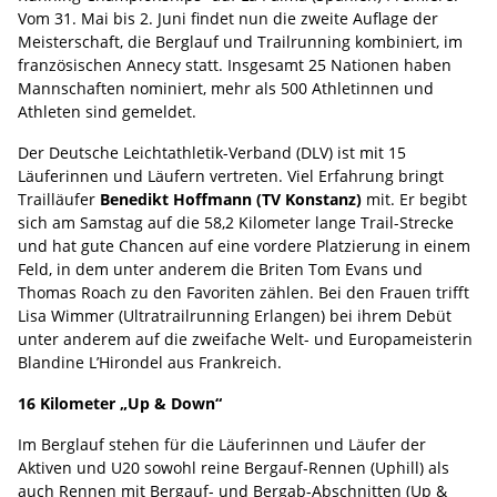
Vom 31. Mai bis 2. Juni findet nun die zweite Auflage der
Meisterschaft, die Berglauf und Trailrunning kombiniert, im
französischen Annecy statt. Insgesamt 25 Nationen haben
Mannschaften nominiert, mehr als 500 Athletinnen und
Athleten sind gemeldet.
Der Deutsche Leichtathletik-Verband (DLV) ist mit 15
Läuferinnen und Läufern vertreten. Viel Erfahrung bringt
Trailläufer
Benedikt Hoffmann (TV Konstanz)
mit. Er begibt
sich am Samstag auf die 58,2 Kilometer lange Trail-Strecke
und hat gute Chancen auf eine vordere Platzierung in einem
Feld, in dem unter anderem die Briten Tom Evans und
Thomas Roach zu den Favoriten zählen. Bei den Frauen trifft
Lisa Wimmer (Ultratrailrunning Erlangen) bei ihrem Debüt
unter anderem auf die zweifache Welt- und Europameisterin
Blandine L’Hirondel aus Frankreich.
16 Kilometer „Up & Down“
Im Berglauf stehen für die Läuferinnen und Läufer der
Aktiven und U20 sowohl reine Bergauf-Rennen (Uphill) als
auch Rennen mit Bergauf- und Bergab-Abschnitten (Up &