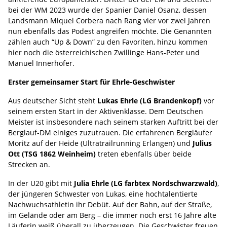
bei der WM 2023 wurde der Spanier Daniel Osanz, dessen
Landsmann Miquel Corbera nach Rang vier vor zwei Jahren
nun ebenfalls das Podest angreifen möchte. Die Genannten
zählen auch “Up & Down” zu den Favoriten, hinzu kommen
hier noch die österreichischen Zwillinge Hans-Peter und
Manuel Innerhofer.
Erster gemeinsamer Start für Ehrle-Geschwister
Aus deutscher Sicht steht
Lukas Ehrle (LG Brandenkopf)
vor
seinem ersten Start in der Aktivenklasse. Dem Deutschen
Meister ist insbesondere nach seinem starken Auftritt bei der
Berglauf-DM einiges zuzutrauen. Die erfahrenen Bergläufer
Moritz auf der Heide (Ultratrailrunning Erlangen) und
Julius
Ott (TSG 1862 Weinheim)
treten ebenfalls über beide
Strecken an.
In der U20 gibt mit
Julia Ehrle (LG farbtex Nordschwarzwald)
,
der jüngeren Schwester von Lukas, eine hochtalentierte
Nachwuchsathletin ihr Debüt. Auf der Bahn, auf der Straße,
im Gelände oder am Berg – die immer noch erst 16 Jahre alte
Läuferin weiß überall zu überzeugen. Die Geschwister freuen