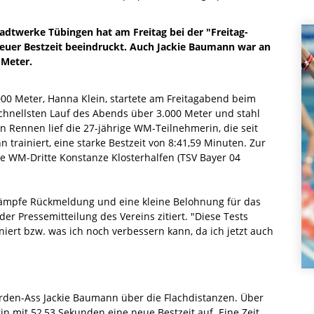
tadtwerke Tübingen hat am Freitag bei der "Freitag-
neuer Bestzeit beeindruckt. Auch Jackie Baumann war an
 Meter.
00 Meter, Hanna Klein, startete am Freitagabend beim
chnellsten Lauf des Abends über 3.000 Meter und stahl
 Rennen lief die 27-jährige WM-Teilnehmerin, die seit
 trainiert, eine starke Bestzeit von 8:41,59 Minuten. Zur
 WM-Dritte Konstanze Klosterhalfen (TSV Bayer 04
tkämpfe Rückmeldung und eine kleine Belohnung für das
r Pressemitteilung des Vereins zitiert. "Diese Tests
niert bzw. was ich noch verbessern kann, da ich jetzt auch
rden-Ass Jackie Baumann über die Flachdistanzen. Über
in mit 52,53 Sekunden eine neue Bestzeit auf. Eine Zeit,