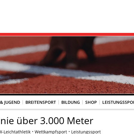
 & JUGEND
BREITENSPORT
BILDUNG
SHOP
LEISTUNGSSPO
REINSACCOUNT
UM SCHUTZ VOR GEWALT
KINGTREFF
s Seniorenwettkampfsport
BESTENLISTENFÄHIGE LAUFVERANSTALTUNGEN
LAUFVERANSTALTUNGEN DES WLV
Genehmigte Laufveranstaltungen mit bestenlistenfähiger Strecke
Grundschule trifft Kinderleichtathletik
 nie über 3.000 Meter
-Leichtathletik
Wettkampfsport
Leistungssport