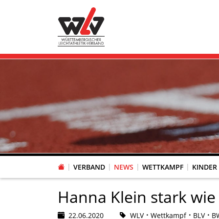
VERBAND
NEWS
WETTKAMPF
KINDER
FACHAUSSCHUSS WETTKAMPFORGANISATION
VR-POKAL KINDERLEICHTATHLETIK DES WLV
FACHAUSSCHUSS FREIZEIT-, LAUF- UND GESUNDHEITSSPORT
FACHAUSSCHUSS BILDUNG & SPORTENTWICKLUNG
WLV PERSONEN- & VE
VERTRAUENSPERSONEN Z
LAUF-/WALKING-/NORDIC WAL
Fachausschus
Hanna Klein stark wie
22.06.2020
WLV
Wettkampf
BLV
BW