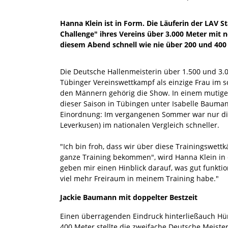
Hanna Klein ist in Form. Die Läuferin der LAV S
Challenge" ihres Vereins über 3.000 Meter mit 
diesem Abend schnell wie nie über 200 und 400
Die Deutsche Hallenmeisterin über 1.500 und 3.0
Tübinger Vereinswettkampf als einzige Frau im s
den Männern gehörig die Show. In einem mutigen
dieser Saison in Tübingen unter Isabelle Baumann
Einordnung: Im vergangenen Sommer war nur die
Leverkusen) im nationalen Vergleich schneller.
"Ich bin froh, dass wir über diese Trainingswet
ganze Training bekommen", wird Hanna Klein in de
geben mir einen Hinblick darauf, was gut funktio
viel mehr Freiraum in meinem Training habe."
Jackie Baumann mit doppelter Bestzeit
Einen überragenden Eindruck hinterließauch Hü
400 Meter stellte die zweifache Deutsche Meister