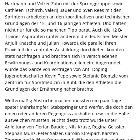
Hartmann und Volker Zahn mit der Sprunggruppe sowie
Cathleen Tschirch, Valerij Bauer und Sven Rees mit den
Sprintern arbeiteten an den koordinativen und technischen
Grundlagen der 15- und 16-jährigen Athleten. Und hatten
nicht nur für die so manchen Tipp parat. Auch die 12 B-
Trainer-Aspiranten (unter anderem die deutschen Meister
Anjuli Knäsche und Julian Howard), die parallel ihren
Praxisteil der zentralen Ausbildung durchliefen, konnten
stets nachfragen und brachten sich in verschiedenen
Erwärmungs- und Koordinationsteilen ein. Abgerundet
wurde das Ganze von Vorträgen von Anti-Doping-
Jugendbotschafter Kevin Tepe sowie Stefanie Bientzle vom
Zentrum für Sportmedizin in Bühl, die den Athleten die
Grundlagen der Ernährung näher brachte.
Wettermäßig Abstriche machen mussten ein paar Tage
später Mehrkämpfer, Stabspringer und Werfer, die doch den
einen oder anderen Regenguss aushalten bzw. in die Halle
ausweichen mussten. Nichts desto trotz wurde unter
Anleitung von Florian Bauder, Nils Kruse, Regina Geissler,
Stephan Munz, Peter Salzer, Carolin Streipart, Karsten
Thumm und Niklas Kretschmer fleißig gearbeitet, so dass uns