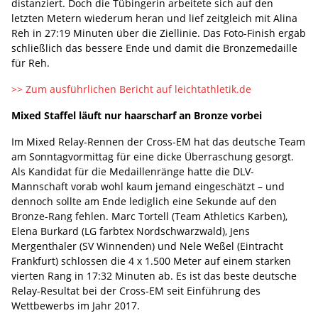
distanziert. Doch die Tübingerin arbeitete sich auf den
letzten Metern wiederum heran und lief zeitgleich mit Alina
Reh in 27:19 Minuten über die Ziellinie. Das Foto-Finish ergab
schließlich das bessere Ende und damit die Bronzemedaille
für Reh.
>> Zum ausführlichen Bericht auf leichtathletik.de
Mixed Staffel läuft nur haarscharf an Bronze vorbei
Im Mixed Relay-Rennen der Cross-EM hat das deutsche Team
am Sonntagvormittag für eine dicke Überraschung gesorgt.
Als Kandidat für die Medaillenränge hatte die DLV-
Mannschaft vorab wohl kaum jemand eingeschätzt – und
dennoch sollte am Ende lediglich eine Sekunde auf den
Bronze-Rang fehlen. Marc Tortell (Team Athletics Karben),
Elena Burkard (LG farbtex Nordschwarzwald), Jens
Mergenthaler (SV Winnenden) und Nele Weßel (Eintracht
Frankfurt) schlossen die 4 x 1.500 Meter auf einem starken
vierten Rang in 17:32 Minuten ab. Es ist das beste deutsche
Relay-Resultat bei der Cross-EM seit Einführung des
Wettbewerbs im Jahr 2017.