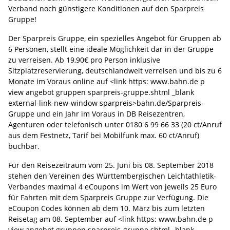
Verband noch günstigere Konditionen auf den Sparpreis
Gruppe!
Der Sparpreis Gruppe, ein spezielles Angebot für Gruppen ab
6 Personen, stellt eine ideale Möglichkeit dar in der Gruppe
zu verreisen. Ab 19,90€ pro Person inklusive
Sitzplatzreservierung, deutschlandweit verreisen und bis zu 6
Monate im Voraus online auf <link https: www.bahn.de p
view angebot gruppen sparpreis-gruppe.shtml _blank
external-link-new-window sparpreis>bahn.de/Sparpreis-
Gruppe und ein Jahr im Voraus in DB Reisezentren,
Agenturen oder telefonisch unter 0180 6 99 66 33 (20 ct/Anruf
aus dem Festnetz, Tarif bei Mobilfunk max. 60 ct/Anruf)
buchbar.
Für den Reisezeitraum vom 25. Juni bis 08. September 2018
stehen den Vereinen des Württembergischen Leichtathletik-
Verbandes maximal 4 eCoupons im Wert von jeweils 25 Euro
für Fahrten mit dem Sparpreis Gruppe zur Verfügung. Die
eCoupon Codes können ab dem 10. März bis zum letzten
Reisetag am 08. September auf
<link https: www.bahn.de p
view angebot gruppen sparpreis-gruppe.shtml _blank