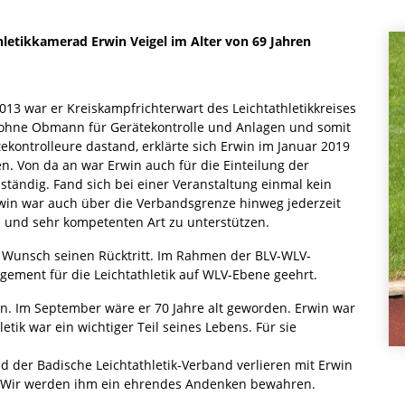
thletikkamerad Erwin Veigel im Alter von 69 Jahren
013 war er Kreiskampfrichterwart des Leichtathletikkreises
h ohne Obmann für Gerätekontrolle und Anlagen und somit
ekontrolleure dastand, erklärte sich Erwin im Januar 2019
. Von da an war Erwin auch für die Einteilung der
ständig. Fand sich bei einer Veranstaltung einmal kein
Erwin war auch über die Verbandsgrenze hinweg jederzeit
en und sehr kompetenten Art zu unterstützen.
 Wunsch seinen Rücktritt. Im Rahmen der BLV-WLV-
ement für die Leichtathletik auf WLV-Ebene geehrt.
ben. Im September wäre er 70 Jahre alt geworden. Erwin war
tik war ein wichtiger Teil seines Lebens. Für sie
 der Badische Leichtathletik-Verband verlieren mit Erwin
en. Wir werden ihm ein ehrendes Andenken bewahren.