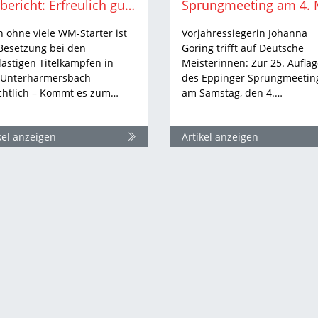
Vorbericht: Erfreulich gute Resonanz bei den deutschen Berglauf-Meisterschaften
 ohne viele WM-Starter ist
Vorjahressiegerin Johanna
Besetzung bei den
Göring trifft auf Deutsche
llastigen Titelkämpfen in
Meisterinnen: Zur 25. Aufla
l-Unterharmersbach
des Eppinger Sprungmeetin
chtlich – Kommt es zum…
am Samstag, den 4.…
kel anzeigen
Artikel anzeigen