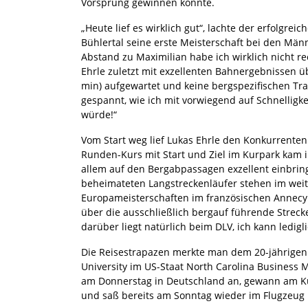
Vorsprung gewinnen konnte.
„Heute lief es wirklich gut“, lachte der erfolgreic
Bühlertal seine erste Meisterschaft bei den Mä
Abstand zu Maximilian habe ich wirklich nicht r
Ehrle zuletzt mit exzellenten Bahnergebnissen ü
min) aufgewartet und keine bergspezifischen Tra
gespannt, wie ich mit vorwiegend auf Schnellig
würde!“
Vom Start weg lief Lukas Ehrle den Konkurrenten
Runden-Kurs mit Start und Ziel im Kurpark kam i
allem auf den Bergabpassagen exzellent einbrin
beheimateten Langstreckenläufer stehen im weite
Europameisterschaften im französischen Annecy
über die ausschließlich bergauf führende Strec
darüber liegt natürlich beim DLV, ich kann ledi
Die Reisestrapazen merkte man dem 20-jährigen B
University im US-Staat North Carolina Busines
am Donnerstag in Deutschland an, gewann am Ku
und saß bereits am Sonntag wieder im Flugzeug 