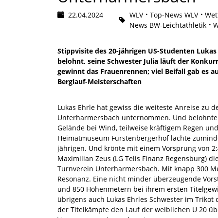
22.04.2024
WLV
Top-News WLV
Wet
News BW-Leichtathletik
W
Stippvisite des 20-jährigen US-Studenten Lukas 
belohnt, seine Schwester Julia läuft der Konku
gewinnt das Frauenrennen; viel Beifall gab es a
Berglauf-Meisterschaften
Lukas Ehrle hat gewiss die weiteste Anreise zu d
Unterharmersbach unternommen. Und belohnte si
Gelände bei Wind, teilweise kräftigem Regen und
Heimatmuseum Fürstenbergerhof lachte zuminde
jährigen. Und krönte mit einem Vorsprung von 2
Maximilian Zeus (LG Telis Finanz Regensburg) di
Turnverein Unterharmersbach. Mit knapp 300 Mel
Resonanz. Eine nicht minder überzeugende Vorst
und 850 Höhenmetern bei ihrem ersten Titelgew
übrigens auch Lukas Ehrles Schwester im Trikot
der Titelkämpfe den Lauf der weiblichen U 20 ü