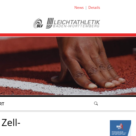
News
Details
RT
Zell-