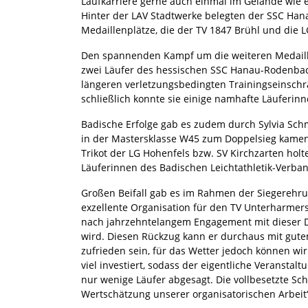
Laufkarriere gerne auch einmal im Gelände wie e
Hinter der LAV Stadtwerke belegten der SSC Ha
Medaillenplätze, die der TV 1847 Brühl und die 
Den spannenden Kampf um die weiteren Medaille
zwei Läufer des hessischen SSC Hanau-Rodenbac
längeren verletzungsbedingten Trainingseinschr
schließlich konnte sie einige namhafte Läuferinn
Badische Erfolge gab es zudem durch Sylvia Schm
in der Mastersklasse W45 zum Doppelsieg kamen
Trikot der LG Hohenfels bzw. SV Kirchzarten holte
Läuferinnen des Badischen Leichtathletik-Verban
Großen Beifall gab es im Rahmen der Siegerehrun
exzellente Organisation für den TV Unterharmer
nach jahrzehntelangem Engagement mit dieser Deu
wird. Diesen Rückzug kann er durchaus mit gute
zufrieden sein, für das Wetter jedoch können wir
viel investiert, sodass der eigentliche Veransta
nur wenige Läufer abgesagt. Die vollbesetzte Sc
Wertschätzung unserer organisatorischen Arbeit“