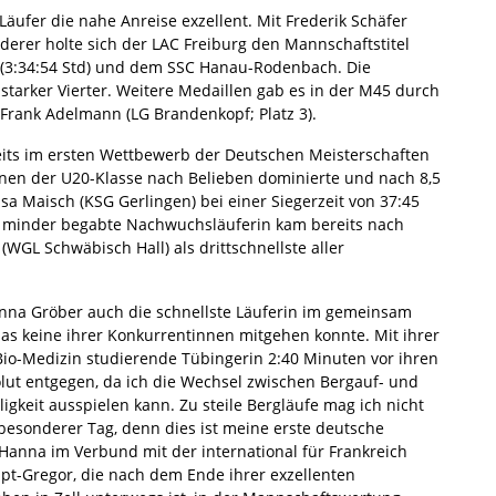
ufer die nahe Anreise exzellent. Mit Frederik Schäfer
iderer holte sich der LAC Freiburg den Mannschaftstitel
(3:34:54 Std) und dem SSC Hanau-Rodenbach. Die
tarker Vierter. Weitere Medaillen gab es in der M45 durch
d Frank Adelmann (LG Brandenkopf; Platz 3).
reits im ersten Wettbewerb der Deutschen Meisterschaften
ennen der U20-Klasse nach Belieben dominierte und nach 8,5
sa Maisch (KSG Gerlingen) bei einer Siegerzeit von 37:45
ht minder begabte Nachwuchsläuferin kam bereits nach
(WGL Schwäbisch Hall) als drittschnellste aller
anna Gröber auch die schnellste Läuferin im gemeinsam
as keine ihrer Konkurrentinnen mitgehen konnte. Mit ihrer
 Bio-Medizin studierende Tübingerin 2:40 Minuten vor ihren
olut entgegen, da ich die Wechsel zwischen Bergauf- und
gkeit ausspielen kann. Zu steile Bergläufe mag ich nicht
 besonderer Tag, denn dies ist meine erste deutsche
 Hanna im Verbund mit der international für Frankreich
t-Gregor, die nach dem Ende ihrer exzellenten