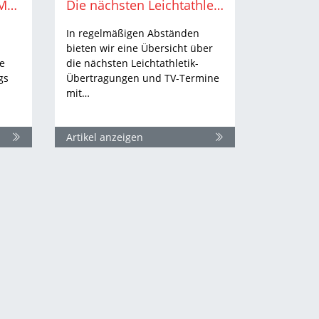
Sprungmeeting am 4. Mai mit Top-Athletinnen
Die nächsten Leichtathletik-Termine im Netz und im TV
In regelmäßigen Abständen
bieten wir eine Übersicht über
ge
die nächsten Leichtathletik-
gs
Übertragungen und TV-Termine
mit…
Artikel anzeigen