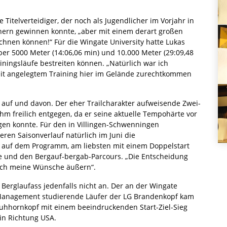
he Titelverteidiger, der noch als Jugendlicher im Vorjahr in
nnern gewinnen konnte, „aber mit einem derart großen
echnen können!“ Für die Wingate University hatte Lukas
ber 5000 Meter (14:06,06 min) und 10.000 Meter (29:09,48
iningsläufe bestreiten können. „Natürlich war ich
keit angelegtem Training hier im Gelände zurechtkommen
 auf und davon. Der eher Trailcharakter aufweisende Zwei-
hm freilich entgegen, da er seine aktuelle Tempohärte vor
gen konnte. Für den in Villingen-Schwenningen
ren Saisonverlauf natürlich im Juni die
 auf dem Programm, am liebsten mit einem Doppelstart
ke und den Bergauf-bergab-Parcours. „Die Entscheidung
glich meine Wünsche äußern“.
erglaufass jedenfalls nicht an. Der an der Wingate
s Management studierende Läufer der LG Brandenkopf kam
hhornkopf mit einem beeindruckenden Start-Ziel-Sieg
in Richtung USA.