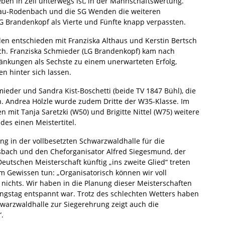
ben in Zell unterwegs ist, in der Mannschaftswertung.
nau-Rodenbach und die SG Wenden die weiteren
LG Brandenkopf als Vierte und Fünfte knapp verpassten.
n entschieden mit Franziska Althaus und Kerstin Bertsch
h. Franziska Schmieder (LG Brandenkopf) kam nach
änkungen als Sechste zu einem unerwarteten Erfolg,
en hinter sich lassen.
ieder und Sandra Kist-Boschetti (beide TV 1847 Bühl), die
. Andrea Hölzle wurde zudem Dritte der W35-Klasse. Im
n mit Tanja Saretzki (W50) und Brigitte Nittel (W75) weitere
des einen Meistertitel.
g in der vollbesetzten Schwarzwaldhalle für die
sbach und den Cheforganisator Alfred Siegesmund, der
tschen Meisterschaft künftig „ins zweite Glied“ treten
m Gewissen tun: „Organisatorisch können wir voll
 nichts. Wir haben in die Planung dieser Meisterschaften
ltungstag entspannt war. Trotz des schlechten Wetters haben
hwarzwaldhalle zur Siegerehrung zeigt auch die
.