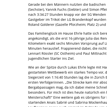
Gerade bei den Männern nutzten die badischen Lä
(Sechster), Yannik Fuchs (Siebter) und Simon Pfle
nach 3:34:27 Stunden knapp vor der SG Wenden 
Gastgeber im Trikot der LG Brandenkopf wurden s
Roland Golderer (Gazelle Pforzheim; Platz 2) un
Das Familienglück im Hause Ehrle hatte sich be
angekündigt, als die erst 16-jährige Julia das R
Kilometern exakt sechs Minuten Vorsprung auf Li
Minuten herauslief. Frappierend dabei, die nic
Lennart Rössler (SC Ostheim) und Paul Mittnacht 
jugendlichen Starter ins Ziel.
Wie an der Spitze durch Lukas Ehrle legte mit H
gestarteten Wettbewerb ein starkes Tempo vor, d
Siegerzeit von 1:16:40 Stunden lag die in Zürich
ersten Verfolgerinnen. „Die Strecke kam mir abs
Bergabpassagen mag, da ich dabei meine Schnelli
besonders. Für mich ist dies heute natürlich ein
Meisterschaft!“ Eine weitere gab es übrigens für
startenden Anais Sabrié und Sabrina Mockenhaup