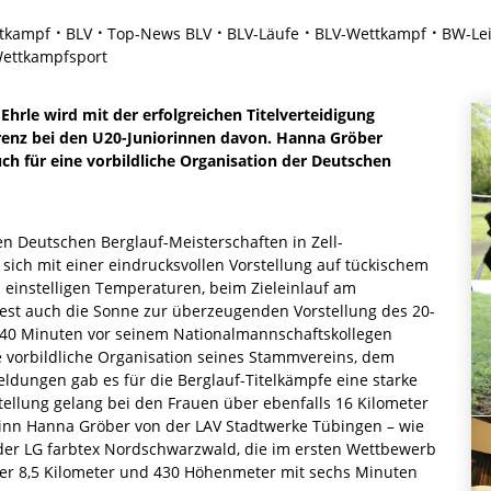
tkampf
BLV
Top-News BLV
BLV-Läufe
BLV-Wettkampf
BW-Lei
ettkampfsport
Ehrle wird mit der erfolgreichen Titelverteidigung
rrenz bei den U20-Juniorinnen davon. Hanna Gröber
uch für eine vorbildliche Organisation der Deutschen
en Deutschen Berglauf-Meisterschaften in Zell-
ch mit einer eindrucksvollen Vorstellung auf tückischem
 einstelligen Temperaturen, beim Zieleinlauf am
st auch die Sonne zur überzeugenden Vorstellung des 20-
:40 Minuten vor seinem Nationalmannschaftskollegen
e vorbildliche Organisation seines Stammvereins, dem
dungen gab es für die Berglauf-Titelkämpfe eine starke
ellung gelang bei den Frauen über ebenfalls 16 Kilometer
inn Hanna Gröber von der LAV Stadtwerke Tübingen – wie
 der LG farbtex Nordschwarzwald, die im ersten Wettbewerb
ber 8,5 Kilometer und 430 Höhenmeter mit sechs Minuten