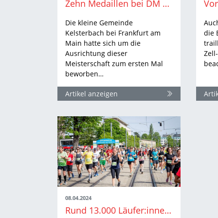
Zehn Medaillen bei DM Gehen am 28. April 2024 in Kelsterbach
Die kleine Gemeinde
Auch
Kelsterbach bei Frankfurt am
die 
Main hatte sich um die
trai
Ausrichtung dieser
Zel
Meisterschaft zum ersten Mal
bea
beworben…
Artikel anzeigen
Arti
08.04.2024
Rund 13.000 Läufer:innen aus 90 Nationen beim MEIN FREIBURG MARATHON 2024