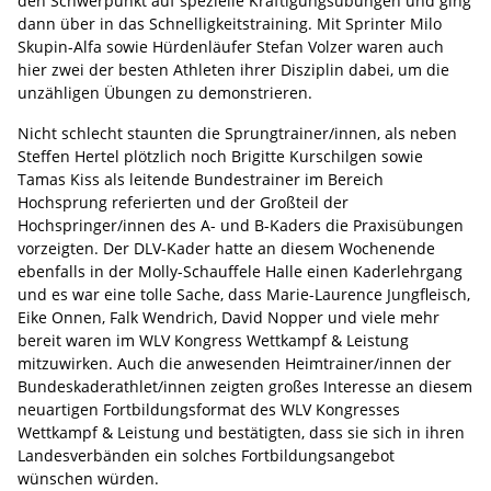
den Schwerpunkt auf spezielle Kräftigungsübungen und ging
dann über in das Schnelligkeitstraining. Mit Sprinter Milo
Skupin-Alfa sowie Hürdenläufer Stefan Volzer waren auch
hier zwei der besten Athleten ihrer Disziplin dabei, um die
unzähligen Übungen zu demonstrieren.
Nicht schlecht staunten die Sprungtrainer/innen, als neben
Steffen Hertel plötzlich noch Brigitte Kurschilgen sowie
Tamas Kiss als leitende Bundestrainer im Bereich
Hochsprung referierten und der Großteil der
Hochspringer/innen des A- und B-Kaders die Praxisübungen
vorzeigten. Der DLV-Kader hatte an diesem Wochenende
ebenfalls in der Molly-Schauffele Halle einen Kaderlehrgang
und es war eine tolle Sache, dass Marie-Laurence Jungfleisch,
Eike Onnen, Falk Wendrich, David Nopper und viele mehr
bereit waren im WLV Kongress Wettkampf & Leistung
mitzuwirken. Auch die anwesenden Heimtrainer/innen der
Bundeskaderathlet/innen zeigten großes Interesse an diesem
neuartigen Fortbildungsformat des WLV Kongresses
Wettkampf & Leistung und bestätigten, dass sie sich in ihren
Landesverbänden ein solches Fortbildungsangebot
wünschen würden.