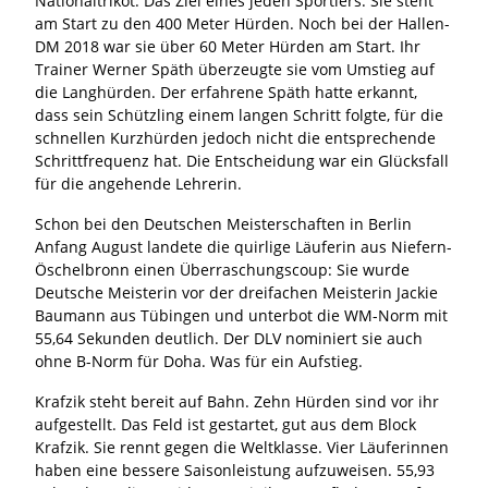
Nationaltrikot. Das Ziel eines jeden Sportlers. Sie steht
am Start zu den 400 Meter Hürden. Noch bei der Hallen-
DM 2018 war sie über 60 Meter Hürden am Start. Ihr
Trainer Werner Späth überzeugte sie vom Umstieg auf
die Langhürden. Der erfahrene Späth hatte erkannt,
dass sein Schützling einem langen Schritt folgte, für die
schnellen Kurzhürden jedoch nicht die entsprechende
Schrittfrequenz hat. Die Entscheidung war ein Glücksfall
für die angehende Lehrerin.
Schon bei den Deutschen Meisterschaften in Berlin
Anfang August landete die quirlige Läuferin aus Niefern-
Öschelbronn einen Überraschungscoup: Sie wurde
Deutsche Meisterin vor der dreifachen Meisterin Jackie
Baumann aus Tübingen und unterbot die WM-Norm mit
55,64 Sekunden deutlich. Der DLV nominiert sie auch
ohne B-Norm für Doha. Was für ein Aufstieg.
Krafzik steht bereit auf Bahn. Zehn Hürden sind vor ihr
aufgestellt. Das Feld ist gestartet, gut aus dem Block
Krafzik. Sie rennt gegen die Weltklasse. Vier Läuferinnen
haben eine bessere Saisonleistung aufzuweisen. 55,93