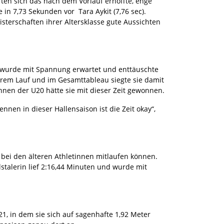
erten sich das nach dem Vorlauf erhoffte, enge
in 7,73 Sekunden vor Tara Aykit (7,76 sec).
erschaften ihrer Altersklasse gute Aussichten
ritt wurde mit Spannung erwartet und enttäuschte
ihrem Lauf und im Gesamttableau siegte sie damit
nnen der U20 hätte sie mit dieser Zeit gewonnen.
nnen in dieser Hallensaison ist die Zeit okay“,
 bei den älteren Athletinnen mitlaufen können.
stalerin lief 2:16,44 Minuten und wurde mit
, in dem sie sich auf sagenhafte 1,92 Meter