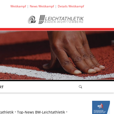
Wettkampf
News Wettkampf
Details Wettkampf
RT
athletik
Top-News BW-Leichtathletik