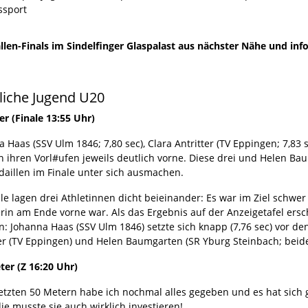
ssport
len-Finals im Sindelfinger Glaspalast aus nächster Nähe und info
liche Jugend U20
er (Finale 13:55 Uhr)
 Haas (SSV Ulm 1846; 7,80 sec), Clara Antritter (TV Eppingen; 7,83 s
n ihren Vorl#ufen jeweils deutlich vorne. Diese drei und Helen Ba
daillen im Finale unter sich ausmachen.
ale lagen drei Athletinnen dicht beieinander: Es war im Ziel sch
rin am Ende vorne war. Als das Ergebnis auf der Anzeigetafel ersc
in: Johanna Haas (SSV Ulm 1846) setzte sich knapp (7,76 sec) vor 
ter (TV Eppingen) und Helen Baumgarten (SR Yburg Steinbach; beide
ter (Z 16:20 Uhr)
etzten 50 Metern habe ich nochmal alles gegeben und es hat sich g
ie musste sie auch wirklich investieren!