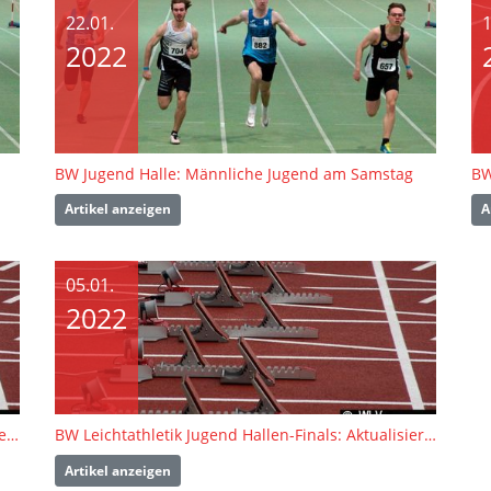
22.01.
1
2022
BW Jugend Halle: Männliche Jugend am Samstag
BW
Artikel anzeigen
A
05.01.
2022
BW Leichtathletik Jugend Hallen-Finals: Meldeliste, finaler Zeitplan und Teilnehmerinformation online
BW Leichtathletik Jugend Hallen-Finals: Aktualisierte Ausschreibung!
Artikel anzeigen