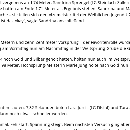
l vergebens an 1,74 Meter: Sandrina Sprengel (LG Steinlach-Zollern
lle hatten am Ende 1,71 Meter als Ergebnis stehen. Sandrina und 
he – sie teilen sich den Vizemeistertitel der Weiblichen Jugend U
st das okay“, sagte Sandrina anschließend.
8 Metern und zehn Zentimeter Vorsprung – der Favoritenrolle wurde
ng am Vormittag nun am Nachmittag in der Weitsprung-Grube die G
r noch Gold und Silber geholt hatten, holten nun auch im Weitspr
 5,98 Meter. Hochsprung-Meisterin Marie Jung holte nach Gold nun 
nnten Läufen: 7,82 Sekunden boten Lara Jurcic (LG Filstal) und Tar
 dann noch etwas schneller werden.
hmal. Fehlstart. Spannung steigt. Beim nächsten Versuch ging aber 