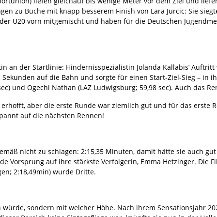
Sportunion) liefen gleichauf bis wenige Meter vor dem Ziel und lief
en zu Buche mit knapp besserem Finish von Lara Jurcic: Sie siegte 
er U20 vorn mitgemischt und haben für die Deutschen Jugendmeist
itin an der Startlinie: Hindernisspezialistin Jolanda Kallabis’ Auft
 Sekunden auf die Bahn und sorgte für einen Start-Ziel-Sieg – in 
 sec) und Ogechi Nathan (LAZ Ludwigsburg; 59,98 sec). Auch das Re
 erhofft, aber die erste Runde war ziemlich gut und für das erste Re
spannt auf die nächsten Rennen!
mäß nicht zu schlagen: 2:15,35 Minuten, damit hätte sie auch gut
 Vorsprung auf ihre stärkste Verfolgerin, Emma Hetzinger. Die Fil
gen; 2:18,49min) wurde Dritte.
 würde, sondern mit welcher Höhe. Nach ihrem Sensationsjahr 2021