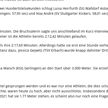
i Hundertstelsekunden schlug Luisa Herrfurth (SG Walldorf Astoria
gen; 57,95 sec) und Noa André (SV Stuttgarter Kickers; 58,01 sec)
inuten. Die Bruchsalerin sagte uns anschließend im Kurz-Interview:
er ist die Athletin bereits 2:12,42 Minuten gelaufen.
s ihre 2:17,69 Minuten. Allerdings hatte sie erst eine Stunde vor
stanz dazu. Jessica Geywitz (TSV Erbach) wurde knapp dahinter Dritt
Maisch (KSG Gerlingen) an den Start über 3.000 Meter. Sie erziel
itel gesprungen werden und es war nur eine Athletin, die dies scha
hte, waren heute zu hoch, aber nicht aussichtslos. Insbesondere d
2021 hat sie 1,77 Meter stehen, es scheint also nur noch eine Frage 