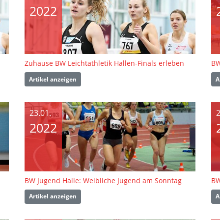
2022
Zuhause BW Leichtathletik Hallen-Finals erleben
BW
Artikel anzeigen
A
23.01.
2
2022
BW Jugend Halle: Weibliche Jugend am Sonntag
BW
Artikel anzeigen
A