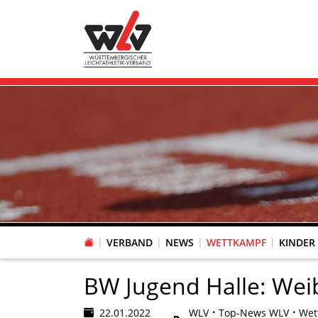
VERBAND
NEWS
WETTKAMPF
KINDER
FACHAUSSCHUSS WETTKAMPFORGANISATION
VR-POKAL KINDERLEICHTATHLETIK DES WLV
FACHAUSSCHUSS FREIZEIT-, LAUF- UND GESUNDHEITSSPORT
FACHAUSSCHUSS BILDUNG & SPORTENTWICKLUNG
WLV PERSONEN- & VE
VERTRAUENSPERSONEN Z
LAUF-/WALKING-/NORDIC WAL
Fachausschus
BW Jugend Halle: Wei
22.01.2022
WLV
Top-News WLV
Wet