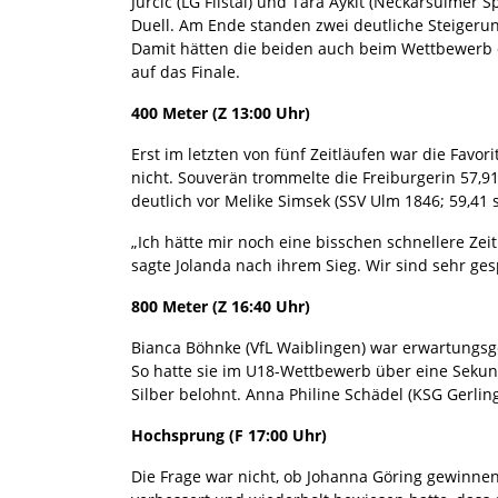
Jurcic (LG Filstal) und Tara Aykit (Neckarsulmer 
Duell. Am Ende standen zwei deutliche Steigerung
Damit hätten die beiden auch beim Wettbewerb d
auf das Finale.
400 Meter (Z 13:00 Uhr)
Erst im letzten von fünf Zeitläufen war die Favor
nicht. Souverän trommelte die Freiburgerin 57,91
deutlich vor Melike Simsek (SSV Ulm 1846; 59,41
„Ich hätte mir noch eine bisschen schnellere Zeit
sagte Jolanda nach ihrem Sieg. Wir sind sehr ge
800 Meter (Z 16:40 Uhr)
Bianca Böhnke (VfL Waiblingen) war erwartungsge
So hatte sie im U18-Wettbewerb über eine Sekunde
Silber belohnt. Anna Philine Schädel (KSG Gerlin
Hochsprung (F 17:00 Uhr)
Die Frage war nicht, ob Johanna Göring gewinnen