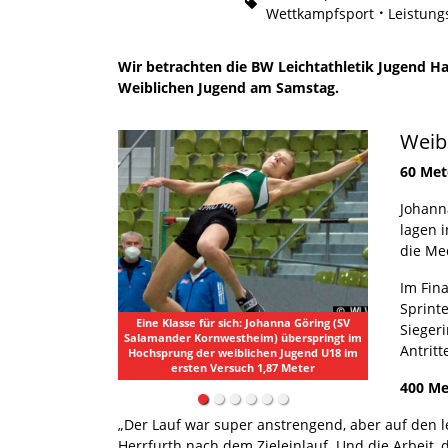
Wettkampfsport
Leistung
Wir betrachten die BW Leichtathletik Jugend Hal
Weiblichen Jugend am Samstag.
Weib
60 Met
Johanna
lagen i
die Me
Im Fin
Sprinte
Sieger
Souveräner Titelgewinn über 800 Meter der
Antrit
weiblichen Jugend U20 in 2:15,45 Minuten:
Helena Schenk (TSG Bruchsal)
400 Me
„Der Lauf war super anstrengend, aber auf den l
Herrfurth nach dem Zieleinlauf. Und die Arbeit, d