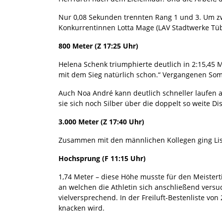
Nur 0,08 Sekunden trennten Rang 1 und 3. Um zwe
Konkurrentinnen Lotta Mage (LAV Stadtwerke Tübin
800 Meter (Z 17:25 Uhr)
Helena Schenk triumphierte deutlich in 2:15,45 M
mit dem Sieg natürlich schon.“ Vergangenen Somm
Auch Noa André kann deutlich schneller laufen al
sie sich noch Silber über die doppelt so weite Di
3.000 Meter (Z 17:40 Uhr)
Zusammen mit den männlichen Kollegen ging Lisa 
Hochsprung (F 11:15 Uhr)
1,74 Meter – diese Höhe musste für den Meistert
an welchen die Athletin sich anschließend versuc
vielversprechend. In der Freiluft-Bestenliste von 
knacken wird.