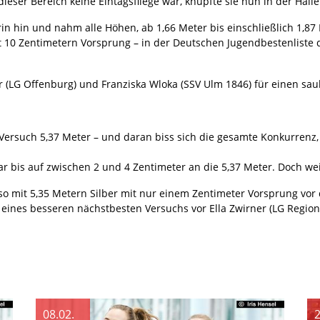
ieser Bereich keine Eintagsfliege war, knüpfte sie nun in der Hall
in hin und nahm alle Höhen, ab 1,66 Meter bis einschließlich 1,87
it 10 Zentimetern Vorsprung – in der Deutschen Jugendbestenliste d
r (LG Offenburg) und Franziska Wloka (SSV Ulm 1846) für einen sau
 Versuch 5,37 Meter – und daran biss sich die gesamte Konkurrenz,
ar bis auf zwischen 2 und 4 Zentimeter an die 5,37 Meter. Doch we
o mit 5,35 Metern Silber mit nur einem Zentimeter Vorsprung vor d
ank eines besseren nächstbesten Versuchs vor Ella Zwirner (LG Regio
08.02.
2