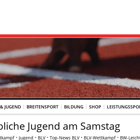
 & JUGEND
BREITENSPORT
BILDUNG
SHOP
LEISTUNGSSPO
REINSACCOUNT
UM SCHUTZ VOR GEWALT
KINGTREFF
s Seniorenwettkampfsport
BESTENLISTENFÄHIGE LAUFVERANSTALTUNGEN
LAUFVERANSTALTUNGEN DES WLV
Genehmigte Laufveranstaltungen mit bestenlistenfähiger Strecke
Grundschule trifft Kinderleichtathletik
bliche Jugend am Samstag
tkampf
Jugend
BLV
Top-News BLV
BLV-Wettkampf
BW-Leicht