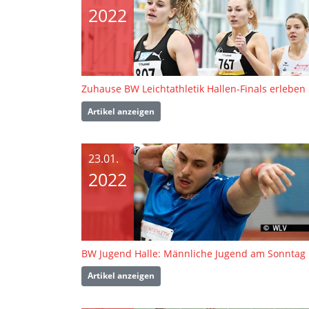
2022
Zuhause BW Leichtathletik Hallen-Finals erleben
Artikel anzeigen
23.01.
2022
BW Jugend Halle: Männliche Jugend am Sonntag
Artikel anzeigen