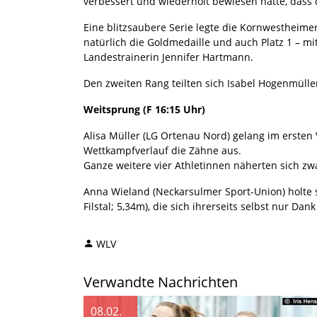
verbessert und wiederholt bewiesen hatte, dass d
Eine blitzsaubere Serie legte die Kornwestheimer
natürlich die Goldmedaille und auch Platz 1 – m
Landestrainerin Jennifer Hartmann.
Den zweiten Rang teilten sich Isabel Hogenmülle
Weitsprung (F 16:15 Uhr)
Alisa Müller (LG Ortenau Nord) gelang im ersten
Wettkampfverlauf die Zähne aus.
Ganze weitere vier Athletinnen näherten sich zw
Anna Wieland (Neckarsulmer Sport-Union) holte s
Filstal; 5,34m), die sich ihrerseits selbst nur D
WLV
Verwandte Nachrichten
08.02.