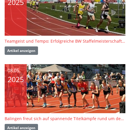
2025
Teamgeist und Tempo: Erfolgreiche BW Staffelmeisterschaften in Balingen
Artikel anzeigen
08.05.
2025
Balingen freut sich auf spannende Titelkämpfe rund um den Staffelstab
Artikel anzeigen