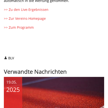
automatisch in die Wertung genommen.
>> Zu den Live-Ergebnissen
>> Zur Vereins-Homepage
>> Zum Programm
BLV
Verwandte Nachrichten
19.05.
2025