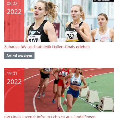
08.02.
2022
Zuhause BW Leichtathletik Hallen-Finals erleben
Artikel anzeigen
19.01.
2022
BW Finals Jugend: Infos in Echtzeit aus Sindelfingen