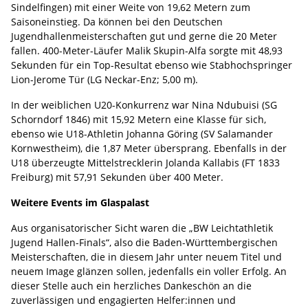
Sindelfingen) mit einer Weite von 19,62 Metern zum
Saisoneinstieg. Da können bei den Deutschen
Jugendhallenmeisterschaften gut und gerne die 20 Meter
fallen. 400-Meter-Läufer Malik Skupin-Alfa sorgte mit 48,93
Sekunden für ein Top-Resultat ebenso wie Stabhochspringer
Lion-Jerome Tür (LG Neckar-Enz; 5,00 m).
In der weiblichen U20-Konkurrenz war Nina Ndubuisi (SG
Schorndorf 1846) mit 15,92 Metern eine Klasse für sich,
ebenso wie U18-Athletin Johanna Göring (SV Salamander
Kornwestheim), die 1,87 Meter übersprang. Ebenfalls in der
U18 überzeugte Mittelstrecklerin Jolanda Kallabis (FT 1833
Freiburg) mit 57,91 Sekunden über 400 Meter.
Weitere Events im Glaspalast
Aus organisatorischer Sicht waren die „BW Leichtathletik
Jugend Hallen-Finals“, also die Baden-Württembergischen
Meisterschaften, die in diesem Jahr unter neuem Titel und
neuem Image glänzen sollen, jedenfalls ein voller Erfolg. An
dieser Stelle auch ein herzliches Dankeschön an die
zuverlässigen und engagierten Helfer:innen und