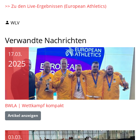
>> Zu den Live-Ergebnissen (European Athletics)
WLV
Verwandte Nachrichten
17.03.
2025
BWLA | Wettkampf kompakt
Artikel anzeigen
03.03.