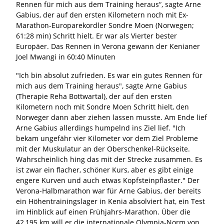
Rennen für mich aus dem Training heraus“, sagte Arne
Gabius, der auf den ersten Kilometern noch mit Ex-
Marathon-Europarekordler Sondre Moen (Norwegen;
61:28 min) Schritt hielt. Er war als Vierter bester
Europäer. Das Rennen in Verona gewann der Kenianer
Joel Mwangi in 60:40 Minuten
"Ich bin absolut zufrieden. Es war ein gutes Rennen für
mich aus dem Training heraus", sagte Arne Gabius
(Therapie Reha Bottwartal), der auf den ersten
Kilometern noch mit Sondre Moen Schritt hielt, den
Norweger dann aber ziehen lassen musste. Am Ende lief
Arne Gabius allerdings humpelnd ins Ziel lief. "Ich
bekam ungefähr vier Kilometer vor dem Ziel Probleme
mit der Muskulatur an der Oberschenkel-Rückseite.
Wahrscheinlich hing das mit der Strecke zusammen. Es
ist zwar ein flacher, schöner Kurs, aber es gibt einige
engere Kurven und auch etwas Kopfsteinpflaster." Der
Verona-Halbmarathon war für Arne Gabius, der bereits
ein Höhentrainingslager in Kenia absolviert hat, ein Test
im Hinblick auf einen Frühjahrs-Marathon. Über die
42,195 km will er die internationale Olympia-Norm von