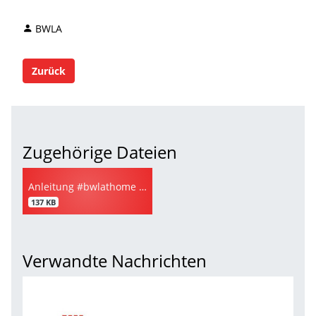
BWLA
Zurück
Zugehörige Dateien
Anleitung #bwlathome Lauf-Challenge
137 KB
Verwandte Nachrichten