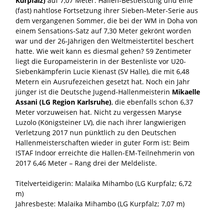
Kurpfalz)
auf 7,07 Meter. Hallen-Bestleistung und eine
(fast) nahtlose Fortsetzung ihrer Sieben-Meter-Serie aus
dem vergangenen Sommer, die bei der WM in Doha von
einem Sensations-Satz auf 7,30 Meter gekrönt worden
war und der 26-Jährigen den Weltmeistertitel beschert
hatte. Wie weit kann es diesmal gehen? 59 Zentimeter
liegt die Europameisterin in der Bestenliste vor U20-
Siebenkämpferin Lucie Kienast (SV Halle), die mit 6,48
Metern ein Ausrufezeichen gesetzt hat. Noch ein Jahr
jünger ist die Deutsche Jugend-Hallenmeisterin
Mikaelle
Assani (LG Region Karlsruhe)
, die ebenfalls schon 6,37
Meter vorzuweisen hat. Nicht zu vergessen Maryse
Luzolo (Königsteiner LV), die nach ihrer langwierigen
Verletzung 2017 nun pünktlich zu den Deutschen
Hallenmeisterschaften wieder in guter Form ist: Beim
ISTAF Indoor erreichte die Hallen-EM-Teilnehmerin von
2017 6,46 Meter – Rang drei der Meldeliste.
Titelverteidigerin: Malaika Mihambo (LG Kurpfalz; 6,72
m)
Jahresbeste: Malaika Mihambo (LG Kurpfalz; 7,07 m)