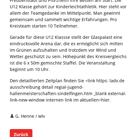
Freudenstadt und Pforzheim ihre Besten am Start. Die
U12 Klasse gehört zur Kinderleichtathletik. Hier steht vor
allem der Teamgedanke im Mittelpunkt. Man gewinnt
gemeinsam und sammelt wichtige Erfahrungen. Pro
Kreisteam starten 10 Teilnehmer.
Gerade für diese U12 Klassse stellt der Glaspalast eine
eindrucksvolle Arena dar, die es ermöglicht sich mitten
im Grünen aufzuhalten und trotzdem vor Wind und
Wetter geschützt zu sein. Höhepunkt des Kreisvergleichs
ist die 6 x 50m gemischte Staffel. Die Veranstaltung
beginnt um 10 Uhr.
Den detaillierten Zeitplan finden Sie <link https: ladv.de
ausschreibung detail regial-jugend-
hallenmeisterschaften-sindelfingen.htm _blank external-
link-new-window internen link im aktuellen>hier.
G. Henne / wlv
Zurück