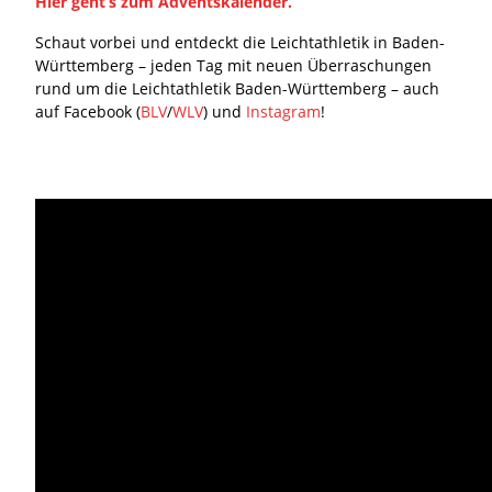
Hier geht’s zum Adventskalender.
Schaut vorbei und entdeckt die Leichtathletik in Baden-
Württemberg – jeden Tag mit neuen Überraschungen
rund um die Leichtathletik Baden-Württemberg – auch
auf Facebook (
BLV
/
WLV
) und
Instagram
!