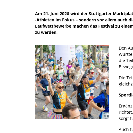
Am 21. Juni 2026 wird der Stuttgarter Marktplat
-Athleten im Fokus – sondern vor allem auch di
Laufwettbewerbe machen das Festival zu einem 
zu werden.
Den Au
Württe
die Te
Bewegu
Die Te
gleich
Sportl
Ergänz
richte
sorgt 
Auch f