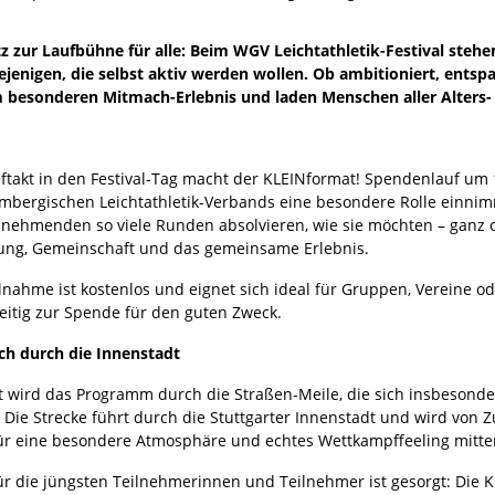
z zur Laufbühne für alle: Beim WGV Leichtathletik-Festival stehe
ejenigen, die selbst aktiv werden wollen. Ob ambitioniert, ents
besonderen Mitmach-Erlebnis und laden Menschen aller Alters- u
ftakt in den Festival-Tag macht der KLEINformat! Spendenlauf um
mbergischen Leichtathletik-Verbands eine besondere Rolle einni
ilnehmenden so viele Runden absolvieren, wie sie möchten – ganz 
ng, Gemeinschaft und das gemeinsame Erlebnis.
ilnahme ist kostenlos und eignet sich ideal für Gruppen, Vereine 
zeitig zur Spende für den guten Zweck.
ich durch die Innenstadt
t wird das Programm durch die Straßen-Meile, die sich insbesonde
t. Die Strecke führt durch die Stuttgarter Innenstadt und wird v
für eine besondere Atmosphäre und echtes Wettkampffeeling mitten
ür die jüngsten Teilnehmerinnen und Teilnehmer ist gesorgt: Die Ki