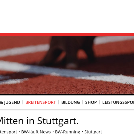
 & JUGEND
BREITENSPORT
BILDUNG
SHOP
LEISTUNGSSPO
REINSACCOUNT
UM SCHUTZ VOR GEWALT
KINGTREFF
s Seniorenwettkampfsport
BESTENLISTENFÄHIGE LAUFVERANSTALTUNGEN
LAUFVERANSTALTUNGEN DES WLV
Genehmigte Laufveranstaltungen mit bestenlistenfähiger Strecke
Grundschule trifft Kinderleichtathletik
itten in Stuttgart.
itensport
BW-läuft News
BW-Running
Stuttgart