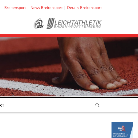
Breitensport
News Breitensport
Details Breitensport
RT