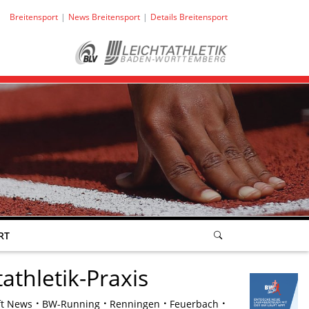
Breitensport
News Breitensport
Details Breitensport
RT
athletik-Praxis
ft News
BW-Running
Renningen
Feuerbach