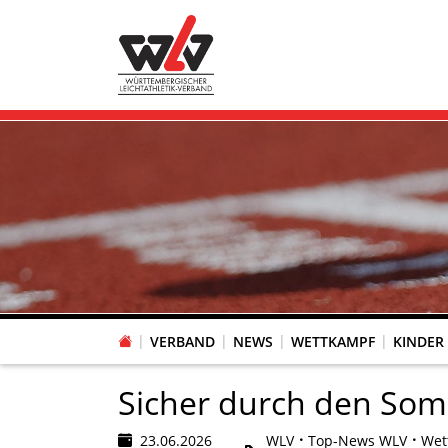
VERBAND
NEWS
WETTKAMPF
KINDER
FACHAUSSCHUSS WETTKAMPFORGANISATION
VR-POKAL KINDERLEICHTATHLETIK DES WLV
FACHAUSSCHUSS FREIZEIT-, LAUF- UND GESUNDHEITSSPORT
FACHAUSSCHUSS BILDUNG & SPORTENTWICKLUNG
WLV PERSONEN- & VE
VERTRAUENSPERSONEN Z
LAUF-/WALKING-/NORDIC WAL
Fachausschus
Sicher durch den Somm
23.06.2026
WLV
Top-News WLV
Wet