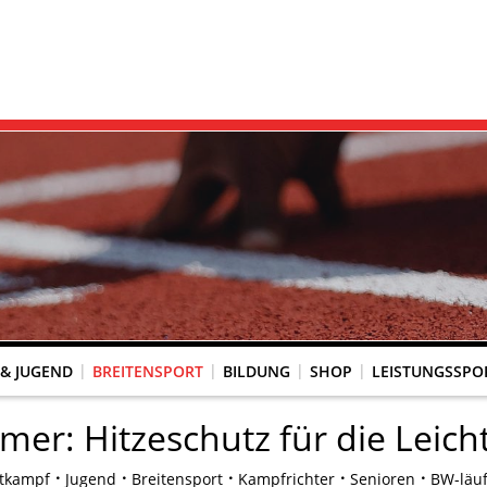
 & JUGEND
BREITENSPORT
BILDUNG
SHOP
LEISTUNGSSPO
REINSACCOUNT
UM SCHUTZ VOR GEWALT
KINGTREFF
s Seniorenwettkampfsport
BESTENLISTENFÄHIGE LAUFVERANSTALTUNGEN
LAUFVERANSTALTUNGEN DES WLV
Genehmigte Laufveranstaltungen mit bestenlistenfähiger Strecke
Grundschule trifft Kinderleichtathletik
er: Hitzeschutz für die Leicht
tkampf
Jugend
Breitensport
Kampfrichter
Senioren
BW-läu