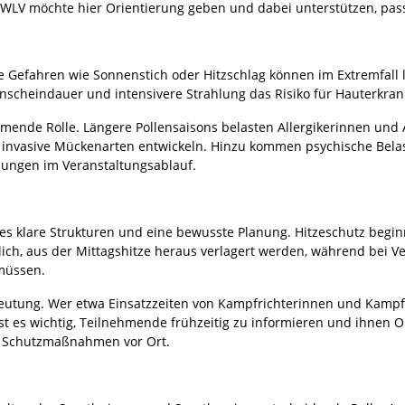
 WLV möchte hier Orientierung geben und dabei unterstützen, pass
ute Gefahren wie Sonnenstich oder Hitzschlag können im Extremfall
enscheindauer und intensivere Strahlung das Risiko für Hauterkra
ende Rolle. Längere Pollensaisons belasten Allergikerinnen und A
r invasive Mückenarten entwickeln. Hinzu kommen psychische Bela
ungen im Veranstaltungsablauf.
s klare Strukturen und eine bewusste Planung. Hitzeschutz beginn
ich, aus der Mittagshitze heraus verlagert werden, während bei 
müssen.
utung. Wer etwa Einsatzzeiten von Kampfrichterinnen und Kampfri
g ist es wichtig, Teilnehmende frühzeitig zu informieren und ihnen 
r Schutzmaßnahmen vor Ort.