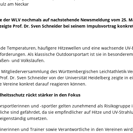
Sulz am Neckar
te der WLV nochmals auf nachstehende Newsmeldung vom 25. M
zeigte Prof. Dr. Sven Schneider bei seinem Impulsvortrag konk
nde Temperaturen, häufigere Hitzewellen und eine wachsende UV-Be
forderungen. Als klassische Outdoorsportart ist sie in besonderem
raßen- und Volksläufen.
r Mitgliederversammlung des Württembergischen Leichtathletik-Ve
Prof. Dr. Sven Schneider von der Universität Heidelberg zeigte in
e Vereine konkret darauf reagieren können.
heitsschutz rückt stärker in den Fokus
rsportlerinnen und -sportler gelten zunehmend als Risikogruppe
liche sind gefährdet, da sie empfindlicher auf Hitze und UV-Str
eigenständig umsetzen.
ainerinnen und Trainer sowie Verantwortliche in den Vereinen wir