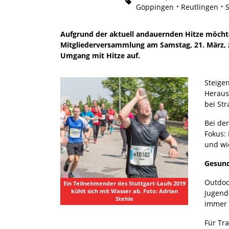
Göppingen
Reutlingen
Aufgrund der aktuell andauernden Hitze möch
Mitgliederversammlung am Samstag, 21. März, 
Umgang mit Hitze auf.
Steige
Heraus
bei St
Bei de
Fokus: 
und wi
Gesund
Outdoo
Ein Teilnehmender des Stuttgart-Laufs 2019
kühlt sich mit Wasser ab. Foto: Adrian
Jugend
Stehle
immer 
Für Tr