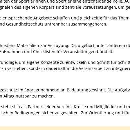
lten der Sportlerinnen und Sportler eine entscheidende Rolle. A
len des eigenen Körpers sind zentrale Voraussetzungen, um ges
e entsprechende Angebote schaffen und gleichzeitig für das Thema 
g und Gesundheitsschutz untrennbar zusammengehören.
chiedene Materialien zur Verfügung. Dazu gehört unter anderem 
 Maßnahmen und Checklisten für Veranstaltungen bündelt.
rundlage, um eigene Konzepte zu entwickeln und Schritt für Schritt
u verstehen, sondern dauerhaft in die Vereinsarbeit zu integrier
Hitzeschutz im Sport zunehmend an Bedeutung gewinnt. Die Aufgab
en Alltag nutzbar zu machen.
steht sich als Partner seiner Vereine, Kreise und Mitglieder und 
ischen Bedingungen sicher zu gestalten. Zur Orientierung und für