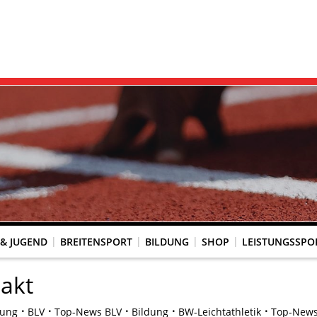
 & JUGEND
BREITENSPORT
BILDUNG
SHOP
LEISTUNGSSPO
REINSACCOUNT
UM SCHUTZ VOR GEWALT
KINGTREFF
s Seniorenwettkampfsport
BESTENLISTENFÄHIGE LAUFVERANSTALTUNGEN
LAUFVERANSTALTUNGEN DES WLV
Genehmigte Laufveranstaltungen mit bestenlistenfähiger Strecke
Grundschule trifft Kinderleichtathletik
akt
dung
BLV
Top-News BLV
Bildung
BW-Leichtathletik
Top-News