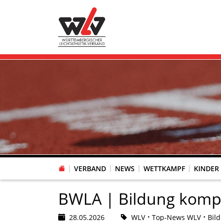
VERBAND
NEWS
WETTKAMPF
KINDER
FACHAUSSCHUSS WETTKAMPFORGANISATION
VR-POKAL KINDERLEICHTATHLETIK DES WLV
FACHAUSSCHUSS FREIZEIT-, LAUF- UND GESUNDHEITSSPORT
FACHAUSSCHUSS BILDUNG & SPORTENTWICKLUNG
WLV PERSONEN- & VE
VERTRAUENSPERSONEN Z
LAUF-/WALKING-/NORDIC WAL
Fachausschus
BWLA | Bildung komp
28.05.2026
WLV
Top-News WLV
Bil