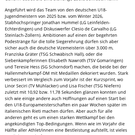
Angeführt wird das Team von den deutschen U18-
Jugendmeistern von 2025 bzw. vom Winter 2026,
Stabhochspringer Jonathan Hummel (LG Leinfelden-
Echterdingen) und Diskuswerfer Clesio de Carvalho (LG
Steinlach-Zollern). Ambitionen auf einen der begehrten
Podestränge für die tolle Siegerehrung dürfen sich aber
sicher auch die deutsche Vizemeisterin über 3.000 m,
Franziska Gräter (TSG Schwäbisch Hall), oder die
Siebenkämpferinnen Elisabeth Nawroth (TSV Gomaringen)
und Teresie Hess (SG Schorndorf) machen, die beide bei der
Hallenmehrkampf-DM mit Medaillen dekoriert wurden. Stark
verbessert im Vergleich zum Vorjahr ist der Kurzsprint, wo
Linor Seciri (TV Mühlacker) und Lisa Fischer (TSG Niefern)
zuletzt mit 10,92 bzw. 11,78 Sekunden glänzen konnten und
sich wie einige andere auch Hoffnungen auf einen Start bei
den U18-Europameisterschaften ein paar Wochen später im
italienischen Rieti machen dürfen. Aber auch für alle
anderen geht es um einen starken Wettkampf bei den
angekündigten Top-Bedingungen. Wenn wie im Vorjahr die
Hälfte aller Athlet/innen eine Bestleistung aufstellt, ist vieles